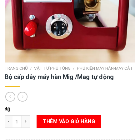
TRANG CHỦ
/
VẬT TƯ PHỤ TÙNG
/
PHỤ KIỆN MÁY HÀN-MÁY CẮT
Bộ cấp dây máy hàn Mig /Mag tự động
₫
0
Bộ cấp dây máy hàn Mig /Mag tự động số lượng
THÊM VÀO GIỎ HÀNG