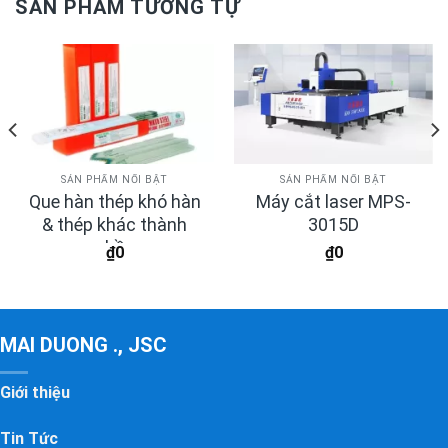
SẢN PHẨM TƯƠNG TỰ
SẢN PHẨM NỔI BẬT
SẢN PHẨM NỔI BẬT
Que hàn thép khó hàn
Máy cắt laser MPS-
& thép khác thành
3015D
phần
₫
0
₫
0
MAI DUONG ., JSC
Giới thiệu
Tin Tức