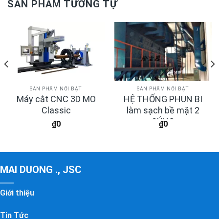
SẢN PHẨM TƯƠNG TỰ
SẢN PHẨM NỔI BẬT
SẢN PHẨM NỔI BẬT
Máy cắt CNC 3D MO
HỆ THỐNG PHUN BI
Classic
làm sạch bề mặt 2
SÚNG
₫
0
₫
0
MAI DUONG ., JSC
Giới thiệu
Tin Tức