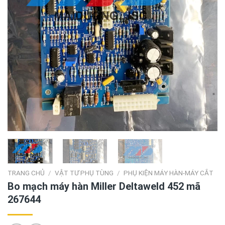
TRANG CHỦ
/
VẬT TƯ PHỤ TÙNG
/
PHỤ KIỆN MÁY HÀN-MÁY CẮT
Bo mạch máy hàn Miller Deltaweld 452 mã
267644