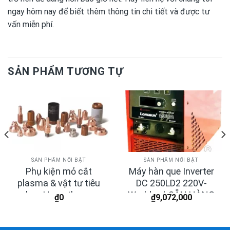
ngay hôm nay để biết thêm thông tin chi tiết và được tư
vấn miễn phí.
SẢN PHẨM TƯƠNG TỰ
SẢN PHẨM NỔI BẬT
SẢN PHẨM NỔI BẬT
Phụ kiện mỏ cắt
Máy hàn que Inverter
plasma & vật tư tiêu
DC 250LD2 220V-
hao Hypertherm
Worldwel-SẴN HÀNG
₫
0
₫
9,072,000