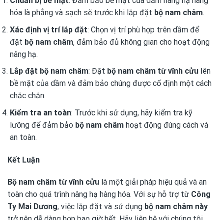
Chuẩn bị bề mặt
: Đảm bảo bề mặt của dầm nâng hạ hàng
hóa là phẳng và sạch sẽ trước khi lắp đặt
bộ nam châm
.
Xác định vị trí lắp đặt
: Chọn vị trí phù hợp trên dầm để
đặt
bộ nam châm
, đảm bảo đủ không gian cho hoạt động
nâng hạ.
Lắp đặt bộ nam châm
: Đặt
bộ nam châm từ vĩnh cửu
lên
bề mặt của dầm và đảm bảo chúng được cố định một cách
chắc chắn.
Kiểm tra an toàn
: Trước khi sử dụng, hãy kiểm tra kỹ
lưỡng để đảm bảo
bộ nam châm
hoạt động đúng cách và
an toàn.
Kết Luận
Bộ nam châm từ vĩnh cửu
là một giải pháp hiệu quả và an
toàn cho quá trình nâng hạ hàng hóa. Với sự hỗ trợ từ
Công
Ty Mai Dương
, việc lắp đặt và sử dụng
bộ nam châm này
trở nên dễ dàng hơn bao giờ hết. Hãy liên hệ với chúng tôi