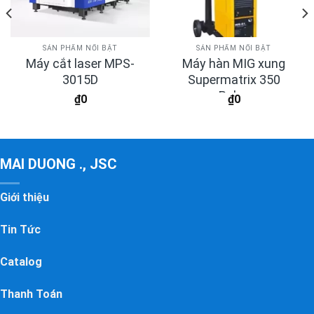
SẢN PHẨM NỔI BẬT
SẢN PHẨM NỔI BẬT
Máy cắt laser MPS-
Máy hàn MIG xung
3015D
Supermatrix 350
Pulse
₫
0
₫
0
MAI DUONG ., JSC
Giới thiệu
Tin Tức
Catalog
Thanh Toán