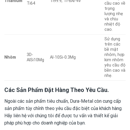
Titanium
Ti99.9, Ti-6Al-4V
Ti64
cầu cao về
trọng
lượng nhẹ
và chịu
nhiệt độ
cao.
Sử dụng
trên các
bề mặt
3D-
nhôm, hợp
Nhôm
Al-10Si-0.3Mg
AlSi10Mg
kim nhôm
yêu cầu độ
bền cao và
nhẹ.
Các Sản Phẩm Đặt Hàng Theo Yêu Cầu.
Ngoài các sản phẩm tiêu chuẩn, Dura-Metal còn cung cấp
sản phẩm tùy chỉnh theo yêu cầu đặc biệt của khách hàng.
Hãy liên hệ với chúng tôi để được tư vấn và thiết kế giải
pháp phù hợp cho doanh nghiệp của bạn.