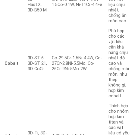
Hast.X,
1.5Co-0.1W, Ni-11Cr-4.4Fe
liệu chịu
3D-B50 M
nhiệt,
chống ăn
mòn cao.
Phù hợp
cho các
vật liệu
cần khả
năng chịu
3D-ST 6,
Co-29.5Cr-1.5Ni-4.4W, Co-
nhiệt độ
Cobalt
3D-ST 21,
27Cr-2.8Ni-5.5Mo, Co-
cao và
3D-CoCr
26Cr-9Ni-5Mo-2W
chống mài
mòn, như
thép
không gỉ,
hợp kim
cobalt.
Thích hợp
cho nhôm,
hợp kim
titan và
các vật
3D-Ti, 3D-
liệu có yêu