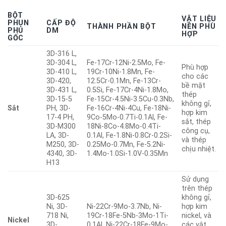
BỘT
VẬT LIỆU
PHUN
CẤP ĐỘ
THÀNH PHẦN BỘT
NỀN PHÙ
PHỦ
DM
HỢP
GỐC
3D-316 L,
3D-304 L,
Fe-17Cr-12Ni-2.5Mo, Fe-
Phù hợp
3D-410 L,
19Cr-10Ni-1.8Mn, Fe-
cho các
3D-420,
12.5Cr-0.1Mn, Fe-13Cr-
bề mặt
3D-431 L,
0.5Si, Fe-17Cr-4Ni-1.8Mo,
thép
3D-15-5
Fe-15Cr-4.5Ni-3.5Cu-0.3Nb,
không gỉ,
Sắt
PH, 3D-
Fe-16Cr-4Ni-4Cu, Fe-18Ni-
hợp kim
17-4 PH,
9Co-5Mo-0.7Ti-0.1Al, Fe-
sắt, thép
3D-M300
18Ni-8Co-4.8Mo-0.4Ti-
công cụ,
LA, 3D-
0.1Al, Fe-1.8Ni-0.8Cr-0.2Si-
và thép
M250, 3D-
0.25Mo-0.7Mn, Fe-5.2Ni-
chịu nhiệt.
4340, 3D-
1.4Mo-1.0Si-1.0V-0.35Mn
H13
Sử dụng
trên thép
3D-625
không gỉ,
Ni, 3D-
Ni-22Cr-9Mo-3.7Nb, Ni-
hợp kim
718 Ni,
19Cr-18Fe-5Nb-3Mo-1Ti-
nickel, và
Nickel
3D-
0.1Al, Ni-22Cr-18Fe-9Mo-
các vật