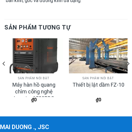
bán kính, góc và đường kính đa dạng.
SẢN PHẨM TƯƠNG TỰ
SẢN PHẨM NỔI BẬT
SẢN PHẨM NỔI BẬT
Máy hàn hồ quang
Thiết bị lật dầm FZ-10
chìm công nghệ
Inverter 1500PDS
₫
0
₫
0
MAI DUONG ., JSC