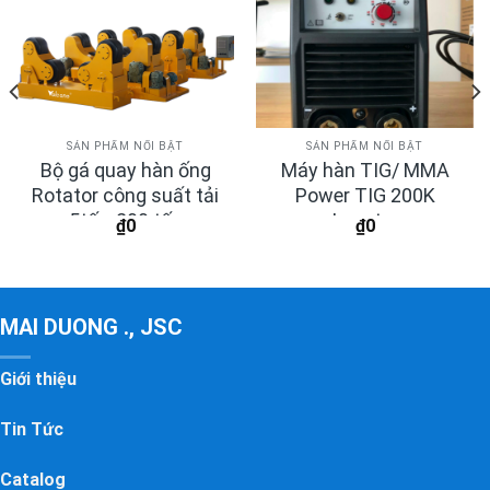
SẢN PHẨM NỔI BẬT
SẢN PHẨM NỔI BẬT
Bộ gá quay hàn ống
Máy hàn TIG/ MMA
Rotator công suất tải
Power TIG 200K
5tấn-200 tấn
Inverter
₫
0
₫
0
MAI DUONG ., JSC
Giới thiệu
Tin Tức
Catalog