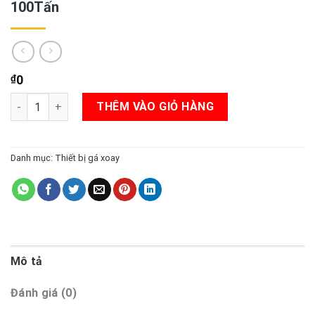
100Tấn
₫
0
Đồ gá hàn ống Rotator Volcano ZG 5 TẤN - 100Tấn số lượng
THÊM VÀO GIỎ HÀNG
Danh mục:
Thiết bị gá xoay
Mô tả
Đánh giá (0)