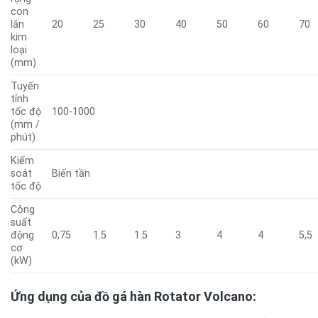
con
lăn
20
25
30
40
50
60
70
kim
loại
(mm)
Tuyến
tính
tốc độ
100-1000
(mm /
phút)
Kiểm
soát
Biến tần
tốc độ
Công
suất
động
0,75
1.5
1.5
3
4
4
5,5
cơ
(kW)
Ứng dụng của đồ gá hàn Rotator Volcano: