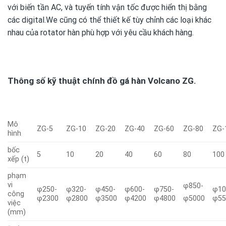
với biến tần AC, và tuyến tính vận tốc được hiển thị bằng
các digital.We cũng có thể thiết kế tùy chỉnh các loại khác
nhau của rotator hàn phù hợp với yêu cầu khách hàng.
Thông số kỹ thuật chính đồ gá hàn Volcano ZG.
Mô
ZG-5
ZG-10
ZG-20
ZG-40
ZG-60
ZG-80
ZG-
hình
bốc
5
10
20
40
60
80
100
xếp (t)
phạm
vi
φ850-
φ250-
φ320-
φ450-
φ600-
φ750-
φ10
công
φ2300
φ2800
φ3500
φ4200
φ4800
φ55
φ5000
việc
(mm)