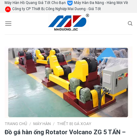
Skip
Máy Hàn Hồ Quang Giá Tốt Cho Bạn
Máy Hàn Đa Năng - Hàng Mới Về
Công ty CP Thiết Bị Công Nghiệp Mai Dương - Giá Tốt
to
content
TRANG CHỦ
/
MÁY HÀN
/
THIẾT BỊ GÁ XOAY
Đồ gá hàn ống Rotator Volcano ZG 5 TẤN –