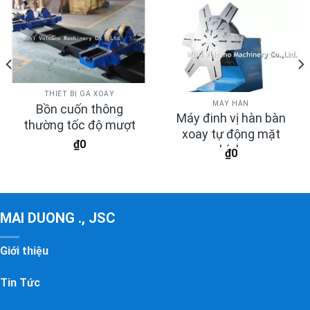
THIẾT BỊ GÁ XOAY
MÁY HÀN
Bồn cuốn thông
Máy đinh vị hàn bàn
thường tốc độ mượt
xoay tự động mặt
₫
0
bích
₫
0
MAI DUONG ., JSC
Giới thiệu
Tin Tức