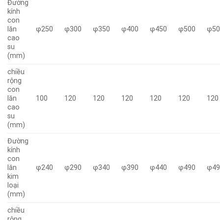
Đường
kính
con
lăn
φ250
φ300
φ350
φ400
φ450
φ500
φ50
cao
su
(mm)
chiều
rộng
con
lăn
100
120
120
120
120
120
120
cao
su
(mm)
Đường
kính
con
lăn
φ240
φ290
φ340
φ390
φ440
φ490
φ49
kim
loại
(mm)
chiều
rộng