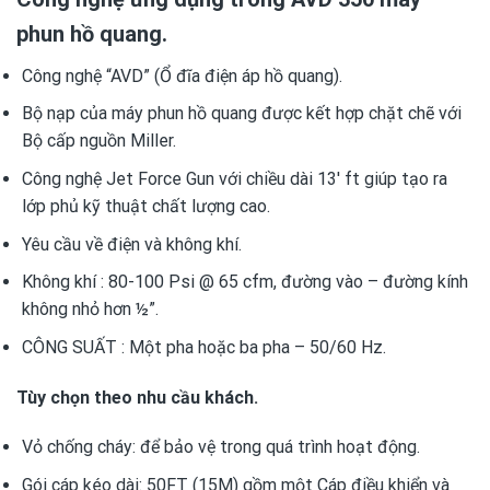
phun hồ quang.
Công nghệ “AVD” (Ổ đĩa điện áp hồ quang).
Bộ nạp của máy phun hồ quang được kết hợp chặt chẽ với
Bộ cấp nguồn Miller.
Công nghệ Jet Force Gun với chiều dài 13′ ft giúp tạo ra
lớp phủ kỹ thuật chất lượng cao.
Yêu cầu về điện và không khí.
Không khí : 80-100 Psi @ 65 cfm, đường vào – đường kính
không nhỏ hơn ½”.
CÔNG SUẤT : Một pha hoặc ba pha – 50/60 Hz.
Tùy chọn theo nhu cầu khách.
Vỏ chống cháy: để bảo vệ trong quá trình hoạt động.
Gói cáp kéo dài: 50FT (15M) gồm một Cáp điều khiển và