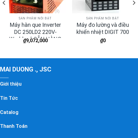
SẢN PHẨM NỔI BẬT
SẢN PHẨM NỔI BẬT
Máy hàn que Inverter
Máy đo lường và điều
DC 250LD2 220V-
khiển nhiệt DIGIT 700
Worldwel-SẴN HÀNG
₫
9,072,000
₫
0
MAI DUONG ., JSC
Giới thiệu
Tin Tức
Catalog
Thanh Toán