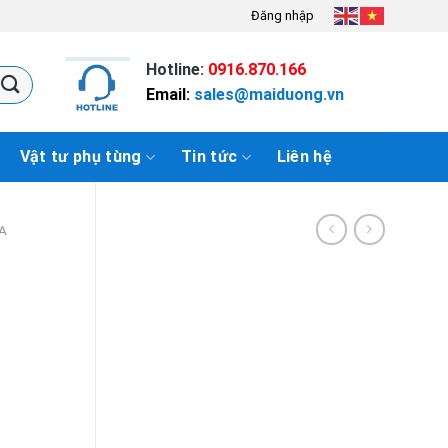
Đăng nhập
Hotline:
0916.870.166
Email:
sales@maiduong.vn
Vật tư phụ tùng
Tin tức
Liên hệ
A