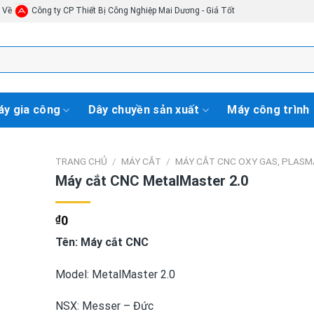
i Về
Công ty CP Thiết Bị Công Nghiệp Mai Dương - Giá Tốt
y gia công
Dây chuyền sản xuất
Máy công trình
TRANG CHỦ
/
MÁY CẮT
/
MÁY CẮT CNC OXY GAS, PLASM
Máy cắt CNC MetalMaster 2.0
₫
0
Tên: Máy cắt CNC
Model: MetalMaster 2.0
NSX: Messer – Đức