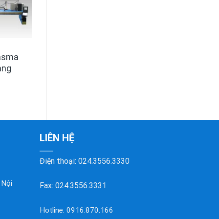
lasma
ang
LIÊN HỆ
Điện thoại:
024.3556.3330
 Nội
Fax: 024.3556.3331
Hotline:
0916.870.166