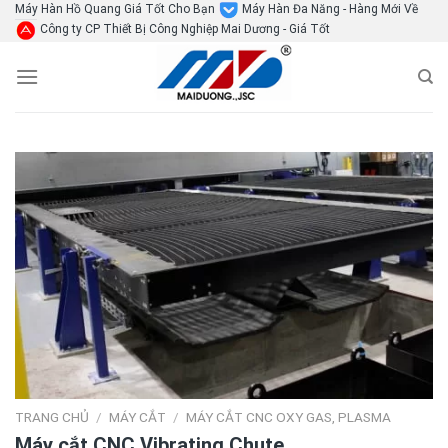
Skip
Máy Hàn Hồ Quang Giá Tốt Cho Bạn
Máy Hàn Đa Năng - Hàng Mới Về
Công ty CP Thiết Bị Công Nghiệp Mai Dương - Giá Tốt
to
content
TRANG CHỦ
/
MÁY CẮT
/
MÁY CẮT CNC OXY GAS, PLASMA
Máy cắt CNC Vibrating Chute