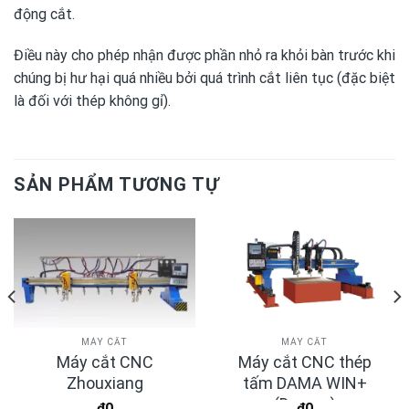
động cắt.
Điều này cho phép nhận được phần nhỏ ra khỏi bàn trước khi
chúng bị hư hại quá nhiều bởi quá trình cắt liên tục (đặc biệt
là đối với thép không gỉ).
SẢN PHẨM TƯƠNG TỰ
MÁY CẮT
MÁY CẮT
Máy cắt CNC
Máy cắt CNC thép
Zhouxiang
tấm DAMA WIN+
(Dagger)
₫
0
₫
0