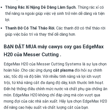
Thùng Rác Xỉ Nặng Dễ Dàng Làm Sạch.
Thùng rác xỉ có
thể nâng ra ngoài giúp việc vệ sinh trở nên dễ dàng và tiện
lợi.
Thanh Đỡ Có Thể Tháo Rời.
Các thanh đỡ có thể tháo rời
giúp việc bảo trì và thay thế dễ dàng hơn.
BẠN ĐẶT MUA máy cawys oxy gas EdgeMax
H20 của Messer Cutting .
EdgeMax H20 của Messer Cutting Systems là sự lựa chọn
hoàn hảo .Cho các ứng dụng
cắt plasma
đòi hỏi sự chính
xác, tốc độ và độ bền. Với nhiều tính năng và lợi ích vượt
trội, từ khả năng cắt đa dạng độ dày, kích thước linh hoạt.
Đến hệ thống điều chỉnh mức nước và chất phụ gia chống ăn
mòn. EdgeMax H20 không chỉ đáp ứng mà còn vượt qua
mong đợi của các nhà sản xuất. Hãy lựa chọn EdgeMax H20
để nâng cao hiệu suất và chất lượng cắt của bạn.