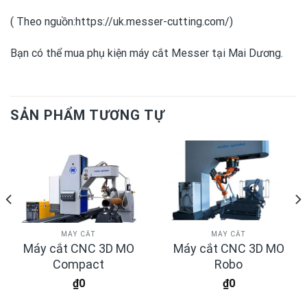
( Theo nguồn:https://uk.messer-cutting.com/)
Bạn có thể mua
phụ kiện máy cắt Messer
tại Mai Dương.
SẢN PHẨM TƯƠNG TỰ
MÁY CẮT
MÁY CẮT
Máy cắt CNC 3D MO
Máy cắt CNC 3D MO
Compact
Robo
₫
0
₫
0