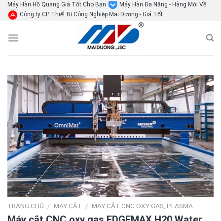
Skip
Máy Hàn Hồ Quang Giá Tốt Cho Bạn
Máy Hàn Đa Năng - Hàng Mới Về
Công ty CP Thiết Bị Công Nghiệp Mai Dương - Giá Tốt
to
content
TRANG CHỦ
/
MÁY CẮT
/
MÁY CẮT CNC OXY GAS, PLASMA
Máy cắt CNC oxy gas EDGEMAX H20 Water