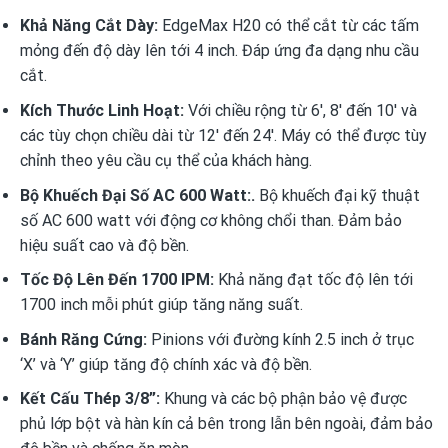
Khả Năng Cắt Dày:
EdgeMax H20 có thể cắt từ các tấm
mỏng đến độ dày lên tới 4 inch. Đáp ứng đa dạng nhu cầu
cắt.
Kích Thước Linh Hoạt:
Với chiều rộng từ 6′, 8′ đến 10′ và
các tùy chọn chiều dài từ 12′ đến 24′. Máy có thể được tùy
chỉnh theo yêu cầu cụ thể của khách hàng.
Bộ Khuếch Đại Số AC 600 Watt:.
Bộ khuếch đại kỹ thuật
số AC 600 watt với động cơ không chổi than. Đảm bảo
hiệu suất cao và độ bền.
Tốc Độ Lên Đến 1700 IPM:
Khả năng đạt tốc độ lên tới
1700 inch mỗi phút giúp tăng năng suất.
Bánh Răng Cứng:
Pinions với đường kính 2.5 inch ở trục
‘X’ và ‘Y’ giúp tăng độ chính xác và độ bền.
Kết Cấu Thép 3/8”:
Khung và các bộ phận bảo vệ được
phủ lớp bột và hàn kín cả bên trong lẫn bên ngoài, đảm bảo