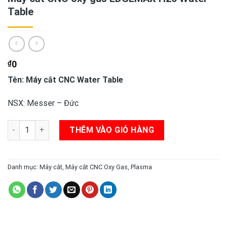
Table
₫
0
Tên: Máy cắt CNC Water Table
NSX: Messer – Đức
Máy cắt CNC oxy gas EDGEMAX H20 Water Table số lượng
THÊM VÀO GIỎ HÀNG
Danh mục:
Máy cắt
,
Máy cắt CNC Oxy Gas, Plasma