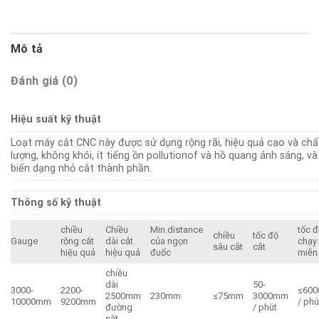
Mô tả
Đánh giá (0)
Hiệu suất kỹ thuật
Loạt máy cắt CNC này được sử dụng rộng rãi, hiệu quả cao và chấ
lượng, không khói, ít tiếng ồn pollutionof và hồ quang ánh sáng, và
biến dạng nhỏ cắt thành phần.
Thông số kỹ thuật
chiều
Chiều
Min.distance
tốc 
chiều
tốc độ
Gauge
rộng cắt
dài cắt
của ngọn
chạy
sâu cắt
cắt
hiệu quả
hiệu quả
đuốc
miễn
chiều
dài
50-
3000-
2200-
≤60
2500mm
230mm
≤75mm
3000mm
10000mm
9200mm
/ phú
đường
/ phút
sắt