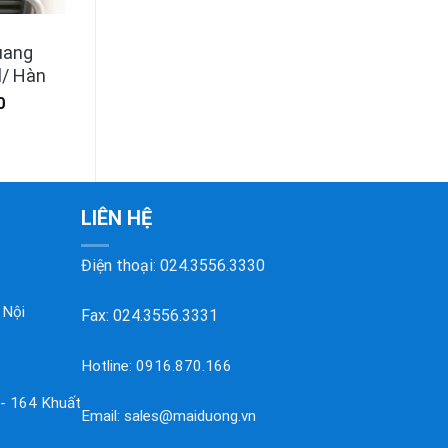
uang
l/ Hàn
0
LIÊN HỆ
Điện thoại:
024.3556.3330
 Nội
Fax: 024.3556.3331
Hotline:
0916.870.166
 - 164 Khuất
Email:
sales@maiduong.vn