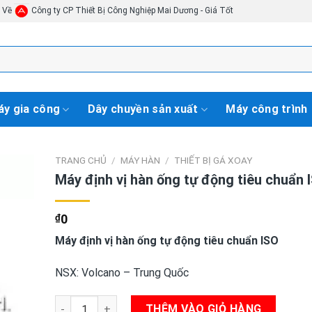
i Về
Công ty CP Thiết Bị Công Nghiệp Mai Dương - Giá Tốt
y gia công
Dây chuyền sản xuất
Máy công trình
TRANG CHỦ
/
MÁY HÀN
/
THIẾT BỊ GÁ XOAY
Máy định vị hàn ống tự động tiêu chuẩn 
₫
0
Máy định vị hàn ống tự động tiêu chuẩn ISO
NSX: Volcano – Trung Quốc
Máy định vị hàn ống tự động tiêu chuẩn ISO số lượng
THÊM VÀO GIỎ HÀNG