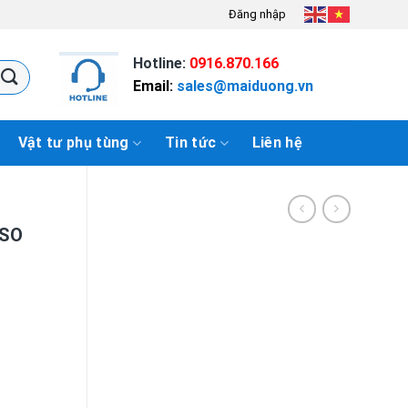
Đăng nhập
Hotline:
0916.870.166
Email:
sales@maiduong.vn
Vật tư phụ tùng
Tin tức
Liên hệ
ISO