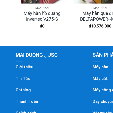
MÁY HÀN
MÁY HÀN
ng
Máy hàn hồ quang
Máy hàn que đ
E
Invertec V275-S
DELTAPOWER-4
₫
0
₫
18,576,000
MAI DUONG ., JSC
SẢN PH
Giới thiệu
Máy hàn
Tin Tức
Máy cắt
Catalog
Máy công 
Thanh Toán
Dây chuyền