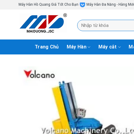
Skip
Máy Hàn Hồ Quang Giá Tốt Cho Bạn
Máy Hàn Đa Năng - Hàng Mớ
to
content
Tìm
kiếm:
Trang Chủ
Máy Hàn
Máy cắt
Má