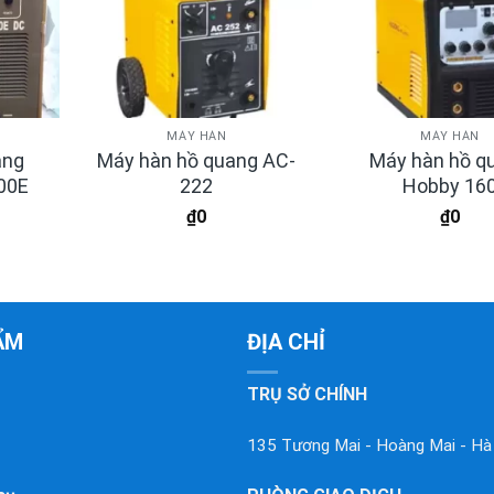
MÁY HÀN
MÁY HÀN
ang
Máy hàn hồ quang AC-
Máy hàn hồ q
00E
222
Hobby 16
₫
0
₫
0
ẨM
ĐỊA CHỈ
TRỤ SỞ CHÍNH
135 Tương Mai - Hoàng Mai - Hà