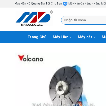
Skip
Máy Hàn Hồ Quang Giá Tốt Cho Bạn
Máy Hàn Đa Năng - Hàng Mớ
to
content
Tìm
kiếm:
Trang Chủ
Máy Hàn
Máy cắt
Má