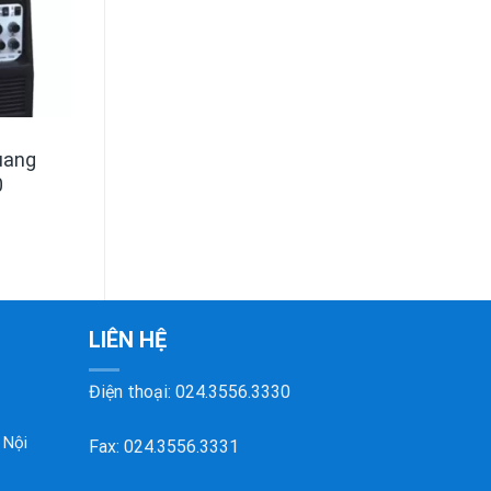
uang
0
LIÊN HỆ
Điện thoại:
024.3556.3330
 Nội
Fax: 024.3556.3331