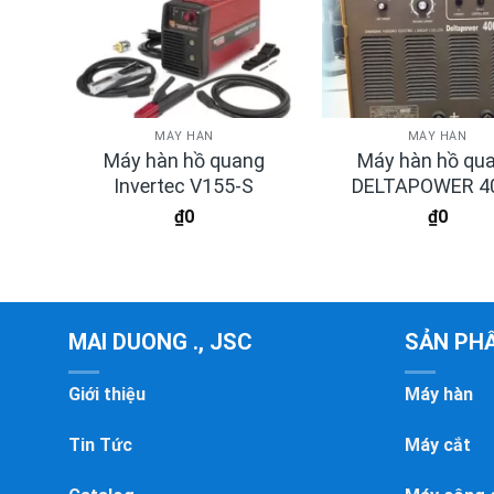
MÁY HÀN
MÁY HÀN
ng
Máy hàn hồ quang
Máy hàn hồ qu
Invertec V155-S
DELTAPOWER 4
₫
0
₫
0
MAI DUONG ., JSC
SẢN PH
Giới thiệu
Máy hàn
Tin Tức
Máy cắt