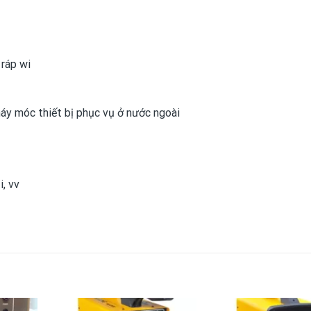
 ráp wi
áy móc thiết bị phục vụ ở nước ngoài
i, vv