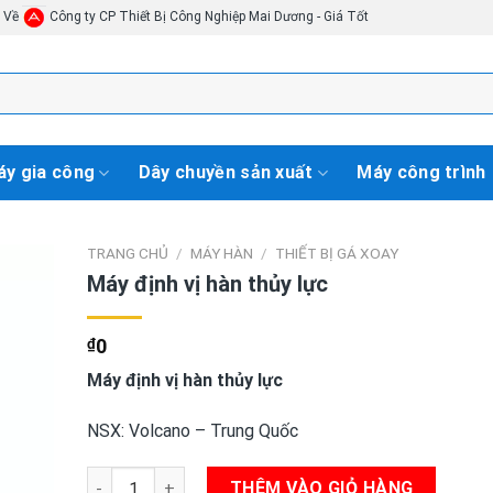
i Về
Công ty CP Thiết Bị Công Nghiệp Mai Dương - Giá Tốt
y gia công
Dây chuyền sản xuất
Máy công trình
TRANG CHỦ
/
MÁY HÀN
/
THIẾT BỊ GÁ XOAY
Máy định vị hàn thủy lực
₫
0
Máy định vị hàn thủy lực
NSX: Volcano – Trung Quốc
Máy định vị hàn thủy lực số lượng
THÊM VÀO GIỎ HÀNG