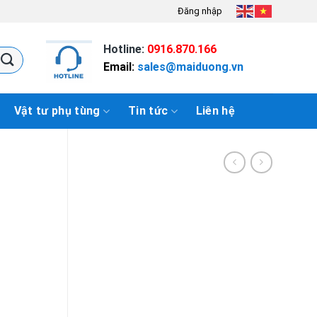
Đăng nhập
Hotline:
0916.870.166
Email:
sales@maiduong.vn
Vật tư phụ tùng
Tin tức
Liên hệ