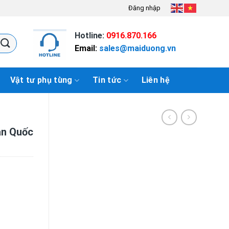
Đăng nhập
Hotline:
0916.870.166
Email:
sales@maiduong.vn
Vật tư phụ tùng
Tin tức
Liên hệ
n Quốc