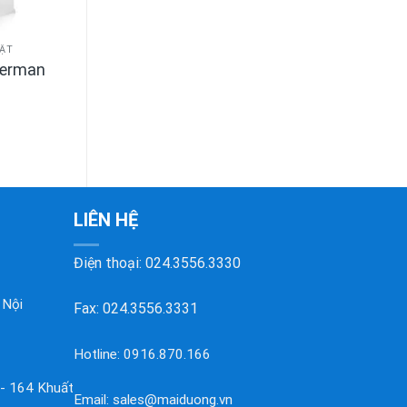
BẬT
erman
LIÊN HỆ
Điện thoại:
024.3556.3330
 Nội
Fax: 024.3556.3331
Hotline:
0916.870.166
 - 164 Khuất
Email:
sales@maiduong.vn