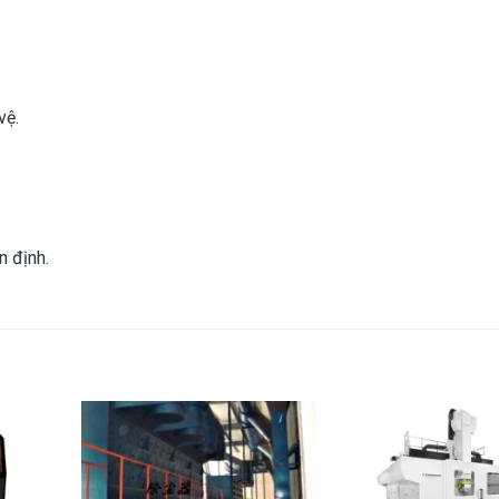
vệ.
 định.