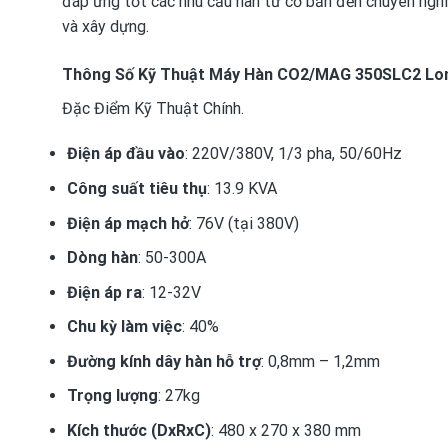
đáp ứng tốt các nhu cầu hàn từ cơ bản đến chuyên nghiệ
và xây dựng.
Thông Số Kỹ Thuật Máy Hàn CO2/MAG 350SLC2 Lo
Đặc Điểm Kỹ Thuật Chính.
Điện áp đầu vào
: 220V/380V, 1/3 pha, 50/60Hz
Công suất tiêu thụ
: 13.9 KVA
Điện áp mạch hở
: 76V (tại 380V)
Dòng hàn
: 50-300A
Điện áp ra
: 12-32V
Chu kỳ làm việc
: 40%
Đường kính dây hàn hỗ trợ
: 0,8mm – 1,2mm
Trọng lượng
: 27kg
Kích thước (DxRxC)
: 480 x 270 x 380 mm