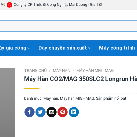
i Về
Công ty CP Thiết Bị Công Nghiệp Mai Dương - Giá Tốt
y gia công
Dây chuyền sản xuất
Máy công trình
TRANG CHỦ
/
MÁY HÀN
/
MÁY HÀN MIG - MAG
Máy Hàn CO2/MAG 350SLC2 Longrun Hà
Danh mục:
Máy hàn
,
Máy hàn MIG - MAG
,
Sản phẩm nổi bật