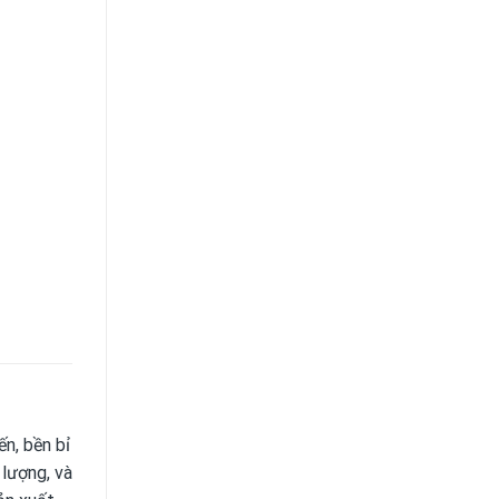
ến, bền bỉ
 lượng, và