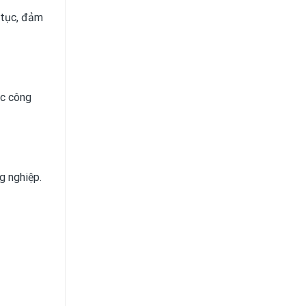
 tục, đảm
ác công
g nghiệp.