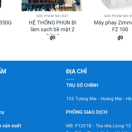
T
SẢN PHẨM NỔI BẬT
SẢN PHẨM NỔI 
HỆ THỐNG PHUN BI
Máy phay Zimm
-350G
làm sạch bề mặt 2
FZ 100
SÚNG
₫
0
₫
0
ẨM
ĐỊA CHỈ
TRỤ SỞ CHÍNH
135 Tương Mai - Hoàng Mai - Hà
cụ
PHÒNG GIAO DỊCH
 sản xuất
MB: P1201B - Tòa nhà Licogi 13