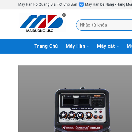
Skip
Máy Hàn Hồ Quang Giá Tốt Cho Bạn
Máy Hàn Đa Năng - Hàng Mớ
to
content
Tìm
kiếm:
Trang Chủ
Máy Hàn
Máy cắt
Má