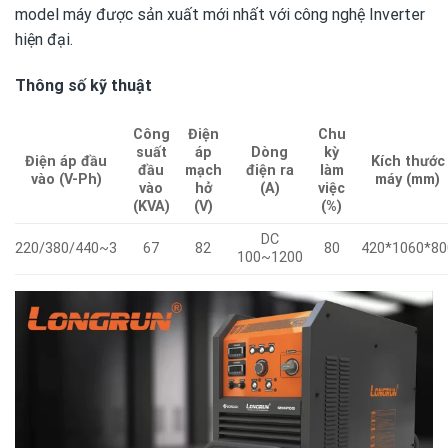
model máy được sản xuất mới nhất với công nghệ Inverter
hiện đại.
Thông số kỹ thuật
Công
Điện
Chu
suất
áp
Dòng
kỳ
Điện áp đầu
Kích thước
đầu
mạch
điện ra
làm
vào (V-Ph)
máy (mm)
vào
hở
(A)
việc
(KVA)
(V)
(%)
DC
220/380/440~3
67
82
80
420*1060*80
100~1200