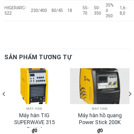
35%
HIGERARC-
55-
50-
1,6-
230/400
80/45
18
ở
522
70
350
8,0
350
SẢN PHẨM TƯƠNG TỰ
MÁY HÀN
MÁY HÀN
Máy hàn TIG
Máy hàn hồ quang
SUPERWAVE 315
Power Stick 200K
Digital
₫
0
₫
0