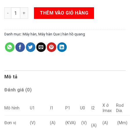
Máy hàn hồ quang HIGEARC-522 số lượng
THÊM VÀO GIỎ HÀNG
Danh mục:
Máy hàn
,
Máy hàn Que | hàn hồ quang
Mô tả
Đánh giá (0)
X ở
Rod
Mô hình
U1
I1
P1
U0
I2
Imax
Dia.
Đơn vị
(V)
(A)
(KVA)
(V)
(A)
(Mm)
(A)