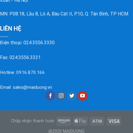
Xuân - Hà Nội
MN: P08.18, Lầu 8, Lô A, Bàu Cát II, P.10, Q. Tân Bình, TP HCM
LIÊN HỆ
Điện thoại:
024.3556.3330
Fax: 024.3556.3331
Hotline:
0916.870.166
Email:
sales@maiduong.vn
Chấp nhận thanh toán
@2020 MAIDUONG