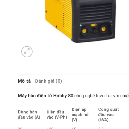
Mô tả
Đánh giá (0)
Máy hàn điện tử
Hobby 80
công nghệ Inverter với nhiểu
Điện áp
Công suất
Dòng hàn
Điện đầu
mạch hở
đầu vào
đầu vào (A)
vào (V-Ph)
(V)
(kVA)