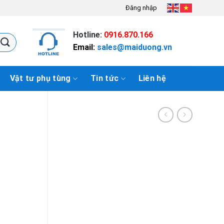
Đăng nhập
Hotline:
0916.870.166
Email:
sales@maiduong.vn
Vật tư phụ tùng
Tin tức
Liên hệ