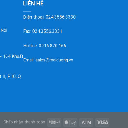
LIÊN HỆ
Điện thoại:
024.3556.3330
 Nội
Fax: 024.3556.3331
Hotline:
0916.870.166
 - 164 Khuất
Email:
sales@maiduong.vn
II, P.10, Q.
Chấp nhận thanh toán