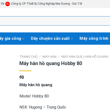
i Về
Công ty CP Thiết Bị Công Nghiệp Mai Dương - Giá Tốt
y gia công
Dây chuyền sản xuất
Máy công trình
TRANG CHỦ
/
MÁY HÀN
/
MÁY HÀN QUE | HÀN HỒ QUANG
Máy hàn hồ quang Hobby 80
₫
0
Máy hàn hồ quang
Model: Hobby 80
NSX: Hugong – Trung Quốc