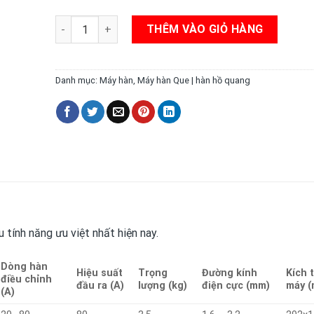
Máy hàn hồ quang Hobby 80 số lượng
THÊM VÀO GIỎ HÀNG
Danh mục:
Máy hàn
,
Máy hàn Que | hàn hồ quang
 tính năng ưu việt nhất hiện nay.
Dòng hàn
Hiệu suất
Trọng
Đường kính
Kích 
điều chỉnh
đầu ra (A)
lượng
(kg)
điện cực (mm)
máy 
(A)