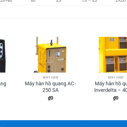
20~80
80
3,5
1,6 – 3,2
292x1
MÁY HÀN
MÁY HÀN
ang
Máy hàn hồ quang AC-
Máy hàn hồ q
250 SA
Inverdelta – 4
₫
0
₫
0