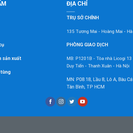
ẨM
ĐỊA CHỈ
TRỤ SỞ CHÍNH
135 Tương Mai - Hoàng Mai - Hà
cụ
PHÒNG GIAO DỊCH
 sản xuất
MB: P1201B - Tòa nhà Licogi 13
Duy Tiến - Thanh Xuân - Hà Nội
 tùng
MN: P08.18, Lầu 8, Lô A, Bàu Cát 
Tân Bình, TP HCM