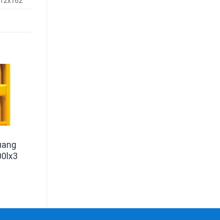
12x162
uang
00lx3