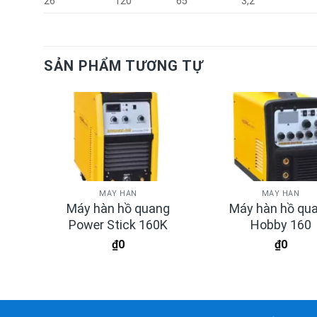
26
120
65
3,2
SẢN PHẨM TƯƠNG TỰ
MÁY HÀN
MÁY HÀN
Máy hàn hồ quang
Máy hàn hồ qu
315
Power Stick 160K
Hobby 160
₫
0
₫
0