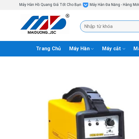
Skip
Máy Hàn Hồ Quang Giá Tốt Cho Bạn
Máy Hàn Đa Năng - Hàng Mớ
to
content
Tìm
kiếm:
Trang Chủ
Máy Hàn
Máy cắt
Má