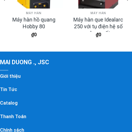
MÁY HÀN
MÁY HÀN
Máy hàn hồ quang
Máy hàn que Idealarc
Hobby 80
250 với tụ điện hệ số
công suất
₫
0
₫
0
MAI DUONG ., JSC
Giới thiệu
Tin Tức
Catalog
Thanh Toán
Chính sách