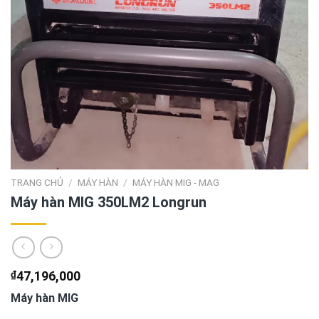
TRANG CHỦ
/
MÁY HÀN
/
MÁY HÀN MIG - MAG
Máy hàn MIG 350LM2 Longrun
₫
47,196,000
Máy hàn MIG