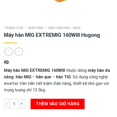
TRANG CHỦ
/
MÁY HÀN
/
MÁY HÀN MIG - MAG
Máy hàn MIG EXTREMIG 160WIII Hugong
₫
0
Máy hàn MIG EXTREMIG 160WIII
thuộc dòng
máy hàn đa
năng:
hàn MIG
–
hàn que
–
hàn TIG
. Sử dụng công nghệ
inverter tiên tiến tiết kiệm điện năng, thiết kế nhỏ gọn với
trọng lượng chỉ 13.5kg.
Máy hàn MIG EXTREMIG 160WIII Hugong số lượng
THÊM VÀO GIỎ HÀNG