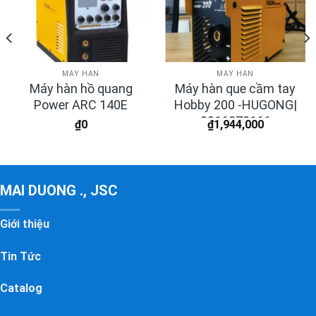
MÁY HÀN
MÁY HÀN
Máy hàn hồ quang
Máy hàn que cầm tay
Power ARC 140E
Hobby 200 -HUGONG|
0916870166
₫
0
₫
1,944,000
MAI DUONG ., JSC
Giới thiệu
Tin Tức
Catalog