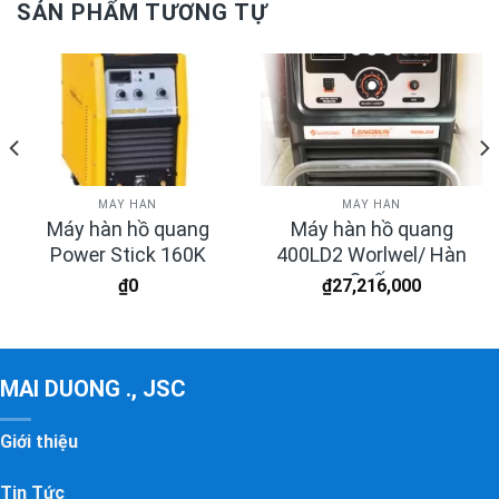
SẢN PHẨM TƯƠNG TỰ
MÁY HÀN
MÁY HÀN
Máy hàn hồ quang
Máy hàn hồ quang
Power Stick 160K
400LD2 Worlwel/ Hàn
Quốc
₫
0
₫
27,216,000
MAI DUONG ., JSC
Giới thiệu
Tin Tức