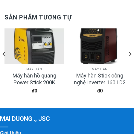
SẢN PHẨM TƯƠNG TỰ
MÁY HÀN
MÁY HÀN
Máy hàn hồ quang
Máy hàn Stick công
Power Stick 200K
nghệ Inverter 160 LD2
₫
0
₫
0
MAI DUONG ., JSC
Giới thiệu