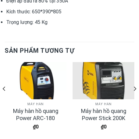
Điện áp đầu ra 80% tại 350A
Kích thước: 650*390*805
Trọng lượng: 45 Kg
SẢN PHẨM TƯƠNG TỰ
MÁY HÀN
MÁY HÀN
Máy hàn hồ quang
Máy hàn hồ quang
Power ARC-180
Power Stick 200K
₫
0
₫
0