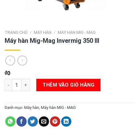
TRANG CHỦ
/
MÁY HÀN
/
MÁY HÀN MIG - MAG
Máy hàn Mig-Mag Invermig 350 III
₫
0
Máy hàn Mig-Mag Invermig 350 III số lượng
THÊM VÀO GIỎ HÀNG
Danh mục:
Máy hàn
,
Máy hàn MIG - MAG