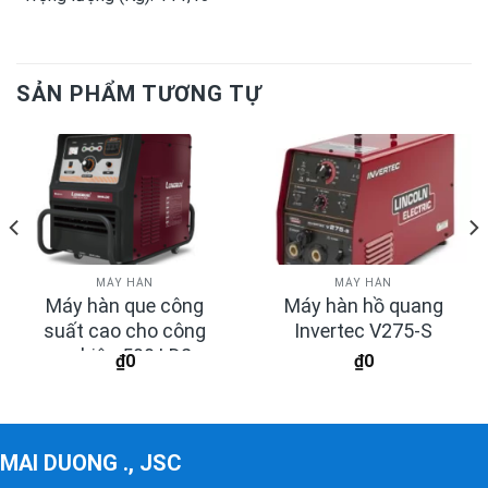
SẢN PHẨM TƯƠNG TỰ
MÁY HÀN
MÁY HÀN
Máy hàn que công
Máy hàn hồ quang
suất cao cho công
Invertec V275-S
nghiệp 500 LD2
₫
0
₫
0
MAI DUONG ., JSC