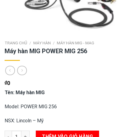
TRANG CHỦ
/
MÁY HÀN
/
MÁY HÀN MIG - MAG
Máy hàn MIG POWER MIG 256
₫
0
Tên: Máy hàn MIG
Model: POWER MIG 256
NSX: Lincoln – Mỹ
Máy hàn MIG POWER MIG 256 số lượng
THÊM VÀO GIỎ HÀNG