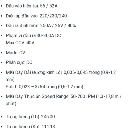
Đầu vào hiện tại:
56 / 52A
Điện áp đầu vào:
220/230/240
Đầu ra định mức:
250A / 26V / 40%
Phạm vi đầu ra:
30-300A DC
Max OCV: 40V
Mode:
CV
Phân cực:
DC
MIG Dây Dải Đường kính:
Lõi: 0,035-0,045 trong (0,9-1,2
mm)
Solid:. 0,023 – 3/64 trong (0,6-1,2 mm)
MIG Dây Thức ăn Speed Range:
50-700 IPM (1,3-17,8 m /
phút)
Trọng lượng (Lb):
245.00
Trọng lượng (Kg):
111,13