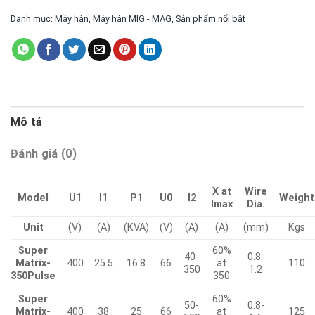
Danh mục:
Máy hàn
,
Máy hàn MIG - MAG
,
Sản phẩm nổi bật
Mô tả
Đánh giá (0)
X at
Wire
Model
U1
I1
P1
U0
I2
Weight
Imax
Dia.
Unit
(V)
(A)
(KVA)
(V)
(A)
(A)
(mm)
Kgs
Super
60%
40-
0.8-
Matrix-
400
25.5
16.8
66
at
110
350
1.2
350Pulse
350
Super
60%
50-
0.8-
Matrix-
400
38
25
66
at
125