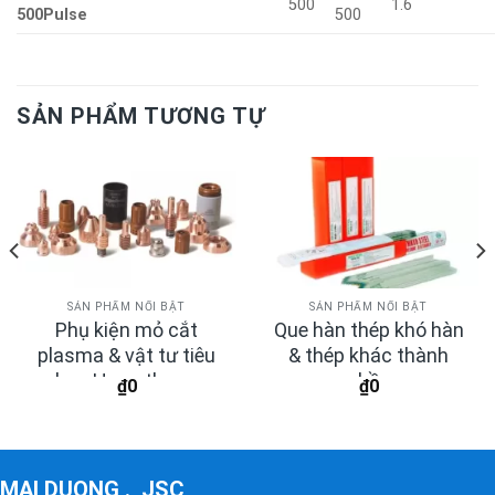
500
1.6
500Pulse
500
SẢN PHẨM TƯƠNG TỰ
SẢN PHẨM NỔI BẬT
SẢN PHẨM NỔI BẬT
Phụ kiện mỏ cắt
Que hàn thép khó hàn
plasma & vật tư tiêu
& thép khác thành
hao Hypertherm
phần
₫
0
₫
0
MAI DUONG ., JSC