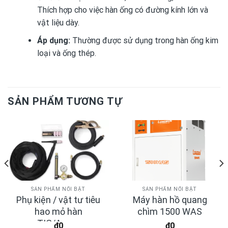
Thích hợp cho việc hàn ống có đường kính lớn và
vật liệu dày.
Áp dụng:
Thường được sử dụng trong hàn ống kim
loại và ống thép.
SẢN PHẨM TƯƠNG TỰ
SẢN PHẨM NỔI BẬT
SẢN PHẨM NỔI BẬT
Phụ kiện / vật tư tiêu
Máy hàn hồ quang
hao mỏ hàn
chìm 1500 WAS
TIG/Argon
₫
0
₫
0