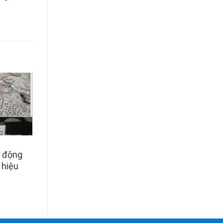
ự động
hiệu