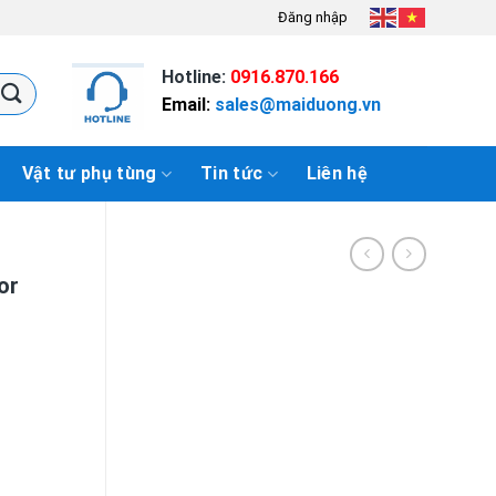
Đăng nhập
Hotline:
0916.870.166
Email:
sales@maiduong.vn
Vật tư phụ tùng
Tin tức
Liên hệ
or