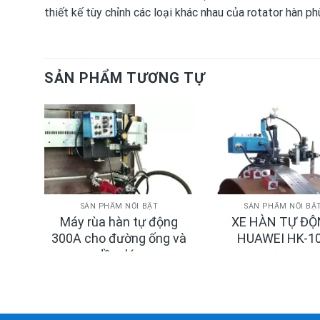
thiết kế tùy chỉnh các loại khác nhau của rotator hàn p
SẢN PHẨM TƯƠNG TỰ
SẢN PHẨM NỔI BẬT
SẢN PHẨM NỔI BẬ
ng –
Máy rùa hàn tự động
XE HÀN TỰ Đ
cano
300A cho đường ống và
HUAWEI HK-1
dầm lớn