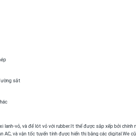
hép
 đường sắt
khác
i lanh-vỏ, và để lót vỏ với rubber.It thể được sắp xếp bởi chính 
ần AC, và vận tốc tuyến tính được hiển thị bằng các digital.We c