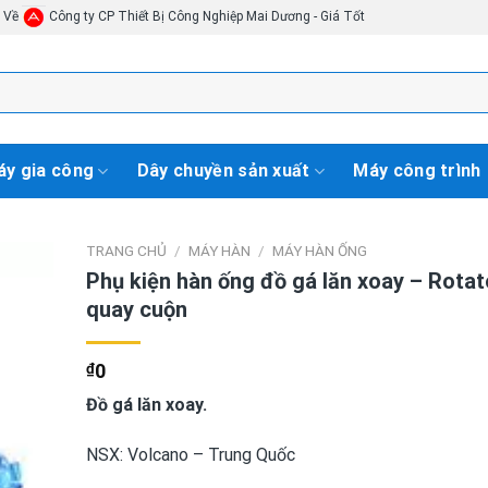
i Về
Công ty CP Thiết Bị Công Nghiệp Mai Dương - Giá Tốt
y gia công
Dây chuyền sản xuất
Máy công trình
TRANG CHỦ
/
MÁY HÀN
/
MÁY HÀN ỐNG
Phụ kiện hàn ống đồ gá lăn xoay – Rotat
quay cuộn
₫
0
Đồ gá lăn xoay.
NSX: Volcano – Trung Quốc