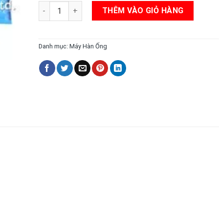
Phụ kiện hàn ống đồ gá lăn xoay - Rotator quay cuộn
THÊM VÀO GIỎ HÀNG
Danh mục:
Máy Hàn Ống