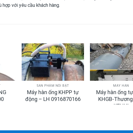
hù hợp với yêu cầu khách hàng.
T
SẢN PHẨM NỔI BẬT
MÁY HÀN
ỘNG
Máy hàn ống KHPP tự
Máy hàn ống t
00
động – LH 0916870166
KHGB-Thương 
KEHUI