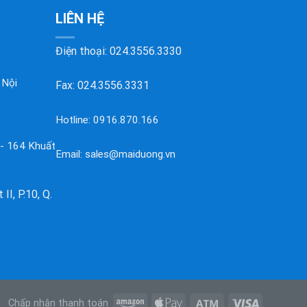
LIÊN HỆ
Điện thoại:
024.3556.3330
 Nội
Fax: 024.3556.3331
Hotline:
0916.870.166
 - 164 Khuất
Email:
sales@maiduong.vn
II, P.10, Q.
Chấp nhận thanh toán