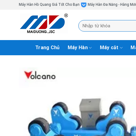
Skip
Máy Hàn Hồ Quang Giá Tốt Cho Bạn
Máy Hàn Đa Năng - Hàng Mớ
to
content
Tìm
kiếm:
Trang Chủ
Máy Hàn
Máy cắt
Má