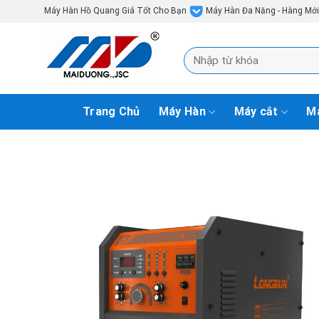
Skip
Máy Hàn Hồ Quang Giá Tốt Cho Bạn
Máy Hàn Đa Năng - Hàng Mớ
to
content
Tìm
kiếm:
Trang Chủ
Máy Hàn
Máy cắt
Má