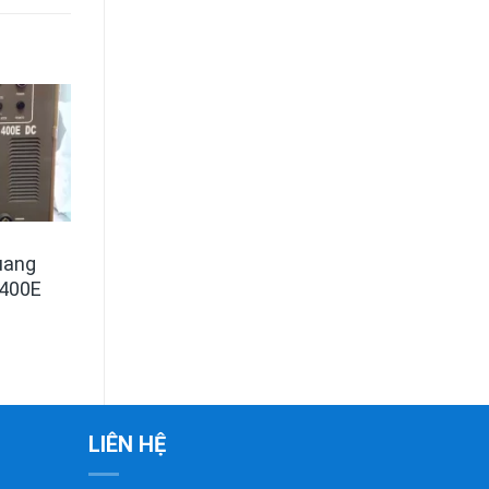
uang
400E
LIÊN HỆ