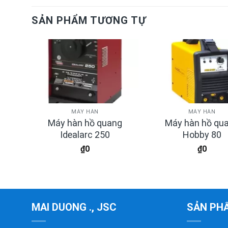
SẢN PHẨM TƯƠNG TỰ
MÁY HÀN
MÁY HÀN
suất
Máy hàn hồ quang
Máy hàn hồ qu
iệp
Idealarc 250
Hobby 80
₫
0
₫
0
MAI DUONG ., JSC
SẢN PH