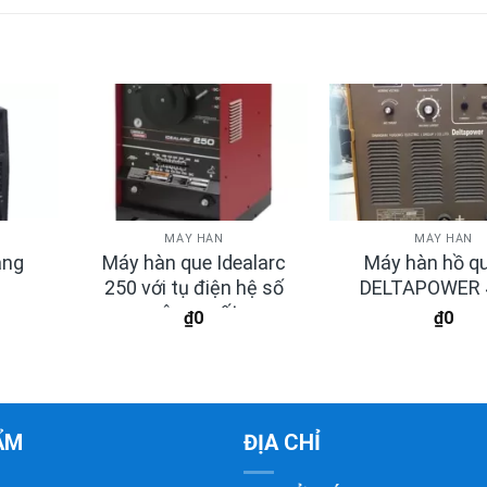
MÁY HÀN
MÁY HÀN
ang
Máy hàn que Idealarc
Máy hàn hồ q
250 với tụ điện hệ số
DELTAPOWER 
công suất
₫
0
₫
0
ẨM
ĐỊA CHỈ