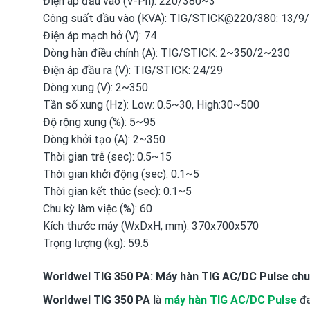
Điện áp đầu vào (V-Ph): 220/380~3
Công suất đầu vào (KVA): TIG/STICK@220/380: 13/9
Điện áp mạch hở (V): 74
Dòng hàn điều chỉnh (A): TIG/STICK: 2~350/2~230
Điện áp đầu ra (V): TIG/STICK: 24/29
Dòng xung (V): 2~350
Tần số xung (Hz): Low: 0.5~30, High:30~500
Độ rộng xung (%): 5~95
Dòng khởi tạo (A): 2~350
Thời gian trễ (sec): 0.5~15
Thời gian khởi động (sec): 0.1~5
Thời gian kết thúc (sec): 0.1~5
Chu kỳ làm việc (%): 60
Kích thước máy (WxDxH, mm): 370x700x570
Trọng lượng (kg): 59.5
Worldwel TIG 350 PA: Máy hàn TIG AC/DC Pulse chu
Worldwel TIG 350 PA
là
máy hàn TIG AC/DC Pulse
đa