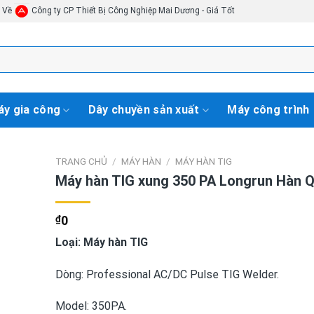
i Về
Công ty CP Thiết Bị Công Nghiệp Mai Dương - Giá Tốt
y gia công
Dây chuyền sản xuất
Máy công trình
TRANG CHỦ
/
MÁY HÀN
/
MÁY HÀN TIG
Máy hàn TIG xung 350 PA Longrun Hàn 
₫
0
Loại: Máy hàn TIG
Dòng: Professional AC/DC Pulse TIG Welder.
Model: 350PA.