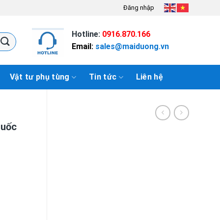
Đăng nhập
Hotline:
0916.870.166
Email:
sales@maiduong.vn
Vật tư phụ tùng
Tin tức
Liên hệ
Quốc