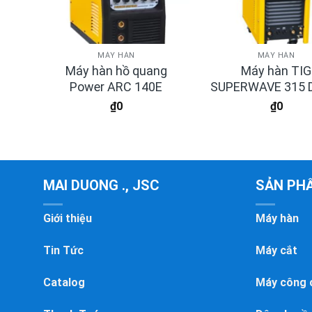
MÁY HÀN
MÁY HÀN
ng
Máy hàn hồ quang
Máy hàn TIG
0I
Power ARC 140E
SUPERWAVE 315 Di
₫
0
₫
0
MAI DUONG ., JSC
SẢN PH
Giới thiệu
Máy hàn
Tin Tức
Máy cắt
Catalog
Máy công 