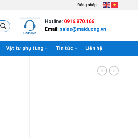
Đăng nhập
Hotline:
0916.870.166
Email:
sales@maiduong.vn
Vật tư phụ tùng
Tin tức
Liên hệ