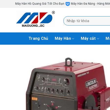
Skip
Máy Hàn Hồ Quang Giá Tốt Cho Bạn
Máy Hàn Đa Năng - Hàng Mớ
to
content
Tìm
kiếm:
Trang Chủ
Máy Hàn
Máy cắt
Má