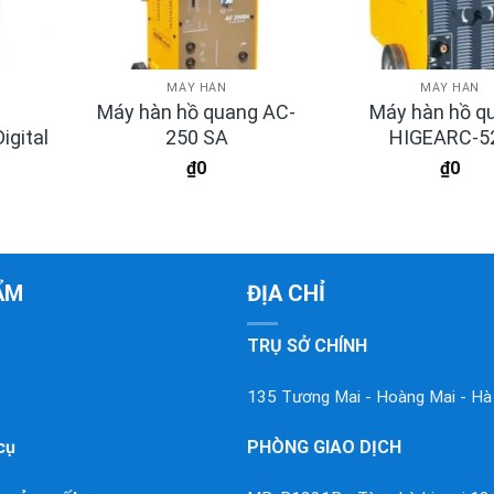
MÁY HÀN
MÁY HÀN
Máy hàn hồ quang AC-
Máy hàn hồ q
gital
250 SA
HIGEARC-5
₫
0
₫
0
ẨM
ĐỊA CHỈ
TRỤ SỞ CHÍNH
135 Tương Mai - Hoàng Mai - Hà
cụ
PHÒNG GIAO DỊCH