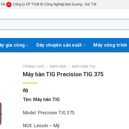
i Về
Công ty CP Thiết Bị Công Nghiệp Mai Dương - Giá Tốt
y gia công
Dây chuyền sản xuất
Máy công trình
TRANG CHỦ
/
MÁY HÀN
/
MÁY HÀN TIG
Máy hàn TIG Precision TIG 375
₫
0
Tên: Máy hàn TIG
Model: Precision TIG 375
NSX: Lincoln – Mỹ