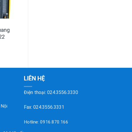
uang
22
LIÊN HỆ
Điện thoại:
024.3556.3330
 Nội
Fax: 024.3556.3331
Hotline:
0916.870.166