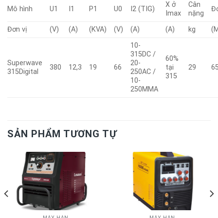
X ở
Cân
Mô hình
U1
I1
P1
U0
I2 (TIG)
Đ
Imax
nặng
Đơn vị
(V)
(A)
(KVA)
(V)
(A)
(A)
kg
(
10-
315DC /
60%
Superwave
20-
380
12,3
19
66
tại
29
6
315Digital
250AC /
315
10-
250MMA
SẢN PHẨM TƯƠNG TỰ
MÁY HÀN
MÁY HÀN