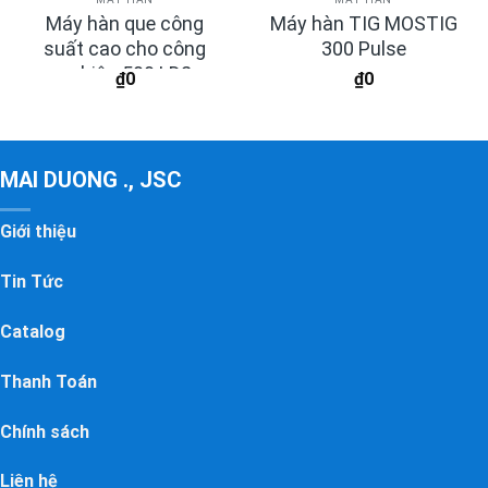
Máy hàn que công
Máy hàn TIG MOSTIG
suất cao cho công
300 Pulse
nghiệp 500 LD2
₫
0
₫
0
MAI DUONG ., JSC
Giới thiệu
Tin Tức
Catalog
Thanh Toán
Chính sách
Liên hệ