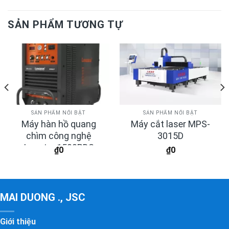
SẢN PHẨM TƯƠNG TỰ
SẢN PHẨM NỔI BẬT
SẢN PHẨM NỔI BẬT
Máy hàn hồ quang
Máy cắt laser MPS-
chìm công nghệ
3015D
Inverter 1500PDS
₫
0
₫
0
MAI DUONG ., JSC
Giới thiệu