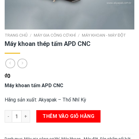
TRANG CHỦ
/
MÁY GIA CÔNG CƠ KHÍ
/
MÁY KHOAN - MÁY ĐỘT
Máy khoan thép tấm APD CNC
₫
0
Máy khoan tấm APD CNC
Hãng sản xuất: Akyapak – Thổ Nhĩ Kỳ
Máy khoan thép tấm APD CNC số lượng
THÊM VÀO GIỎ HÀNG
Danh mục:
Máy gia công cơ khí
,
Máy khoan - Máy đột
,
Sản phẩm nổi bật