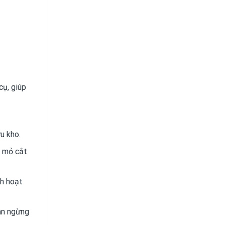
cụ, giúp
u kho.
g mỏ cắt
nh hoạt
an ngừng