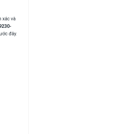
h xác và
9230-
ước đây.