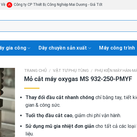
i Về
Công ty CP Thiết Bị Công Nghiệp Mai Dương - Giá Tốt
y gia công
Dây chuyền sản xuất
Máy công trình
TRANG CHỦ
/
VẬT TƯ PHỤ TÙNG
/
PHỤ KIỆN MÁY HÀN-M
Mỏ cắt máy oxygas MS 932-250-PMYF
Thay đổi đầu cắt nhanh chóng
chỉ bằng tay, tiết k
gian & công sức.
Tuổi thọ đầu cắt cao
, giảm chi phí vận hành.
Sử dụng mũ gia nhiệt đơn giản
cho tất cả các loại 
liệu.