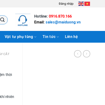
Đăng nhập
Hotline:
0916.870.166
Email:
sales@maiduong.vn
Vật tư phụ tùng
Tin tức
Liên hệ
ÁY CẮT
iệm thời
khí nhiên