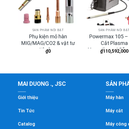
SẢN PHẨM NỔI BẬT
SẢN PHẨM NỔI BẬ
S-
Phụ kiện mỏ hàn
Powermax 105 –
MIG/MAG/CO2 & vật tư
Cắt Plasma
tiêu hao
Hypertherm | Sẵn
₫
0
₫
110,592,000
MAI DUONG ., JSC
SẢN PH
Giới thiệu
Máy hàn
Tin Tức
Máy cắt
Catalog
Máy công 