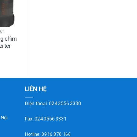
BẬT
ng chìm
erter
LIÊN HỆ
Điện thoại:
024.3556.3330
 Nội
Fax: 024.3556.3331
Hotline:
0916.870.166