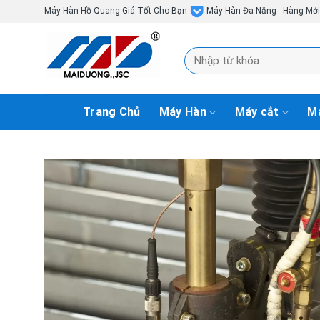
Skip
Máy Hàn Hồ Quang Giá Tốt Cho Bạn
Máy Hàn Đa Năng - Hàng Mớ
to
content
Tìm
kiếm:
Trang Chủ
Máy Hàn
Máy cắt
Má