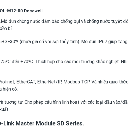
IOL-M12-00 Decowell.
7.Mô đun chống nước đảm bảo chống bụi và chống nước tuyệt đố
bền bỉ.
6+GF30% (nhựa gia cố với sợi thủy tinh). Mô đun IP67 giúp tăn
25ºC đến +70ºC. Thích hợp cho các môi trường khắc nghiệt. Nhi
Profinet, EtherCAT, EtherNet/IP, Modbus TCP. Và nhiều giao thức
 hiện có.
và tương tự. Cho phép cấu hình linh hoạt với các loại đầu vào/đầ
xuất.
-Link Master Module SD Series.