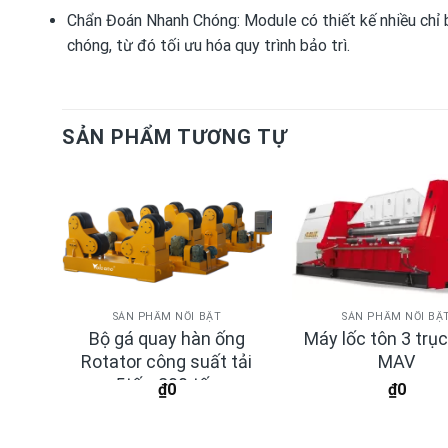
Chẩn Đoán Nhanh Chóng: Module có thiết kế nhiều chỉ b
chóng, từ đó tối ưu hóa quy trình bảo trì.
SẢN PHẨM TƯƠNG TỰ
SẢN PHẨM NỔI BẬT
SẢN PHẨM NỔI BẬ
àn &
Bộ gá quay hàn ống
Máy lốc tôn 3 trụ
hần
Rotator công suất tải
MAV
5tấn-200 tấn
₫
0
₫
0