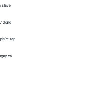
à slave
tự động
 phức tạp
ngay cả