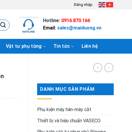
Đăng nhập
Hotline:
0916.870.166
Email:
sales@maiduong.vn
Vật tư phụ tùng
Tin tức
Liên hệ
on
DANH MỤC SẢN PHẨM
Phụ kiện máy hàn-máy cắt
Thiết bị và hiệu chuẩn VASECO
Phụ kiện vật tư phun phủ Plasma