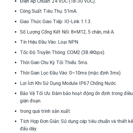
Điện Áp Chuẩn: 24 VDC (18-30 VDC).
Công Suất Tiêu Thụ: 51mA.
Giao Thức Giao Tiếp: IO-Link 1.1.3.
Số Lượng Cổng Kết Nối: 8×M12, 5 chân, mã A.
Tín Hiệu Đầu Vào: Loại NPN.
Tốc Độ Truyền Thông: COM2 (38.4Kbps).
Thời Gian Chu Kỳ Tối Thiểu: 5ms.
Thời Gian Lọc Đầu Vào: 0~10ms (mặc định 3ms).
Lợi Ích Khi Sử Dụng Module IP67 Chống Nước.
Bảo Vệ Tối Ưu: Đảm bảo hoạt động ổn định trong điều 
gián đoạn.
trong quá trình sản xuất.
Tích Hợp Đơn Giản: Sử dụng cáp tiêu chuẩn và thiết kế 
đấu dây.