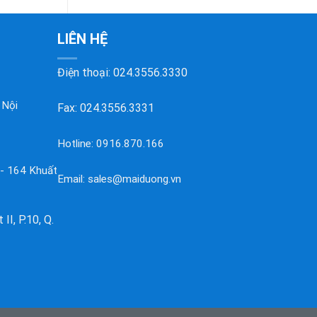
LIÊN HỆ
Điện thoại:
024.3556.3330
 Nội
Fax: 024.3556.3331
Hotline:
0916.870.166
 - 164 Khuất
Email:
sales@maiduong.vn
II, P.10, Q.