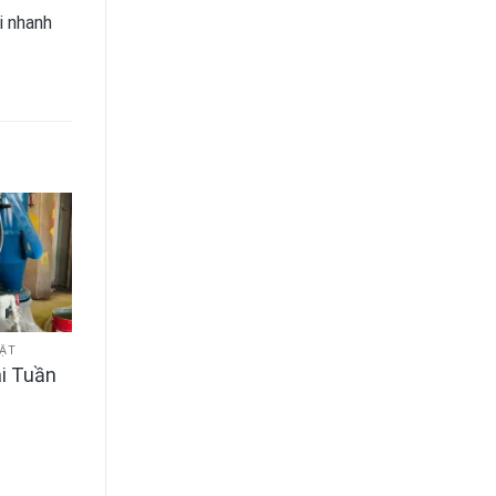
i nhanh
BẬT
i Tuần