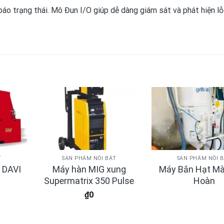
áo trạng thái. Mô Đun I/O giúp dễ dàng giám sát và phát hiện lỗ
T
SẢN PHẨM NỔI BẬT
SẢN PHẨM NỔI 
c DAVI
Máy hàn MIG xung
Máy Bắn Hạt Mà
Supermatrix 350 Pulse
Hoàn
₫
0