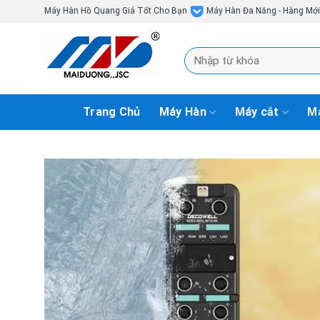
Skip
Máy Hàn Hồ Quang Giá Tốt Cho Bạn
Máy Hàn Đa Năng - Hàng Mớ
to
content
Tìm
kiếm:
Trang Chủ
Máy Hàn
Máy cắt
Má