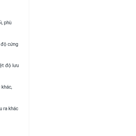
i, phù
g độ cứng
ệt độ lưu
 khác,
u ra khác