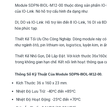
Module SDPN-8IOL-M12-00 thuộc dòng sản phẩm IO-Link
của IO-Link. Nó hỗ trợ cấu hình đa dạng như.
DI, DO và IO-Link: Hỗ trợ lên đến 8 IO-Link, 16 DI và 8
hóa phức tạp.
Thiết Kế Tối Ưu Cho Công Nghiệp. Dòng module này có 
như ngành ôtô, pin lithium-ion, logistics, luyện kim, in ấn
Thiết Kế Nhỏ Gọn, Dễ Lắp Đặt. Với kích thước 36x160x
trong không gian hạn chế. Kết nối linh hoạt thông qua c
Thông Số Kỹ Thuật Của Module SDPN-8IOL-M12-00.
Kích Thước: 36 x 160 x 23 mm.
Nhiệt Độ Lưu Trữ: -40ºC đến +85ºC.
Nhiệt Độ Hoạt Động: -25ºC đến +70ºC.