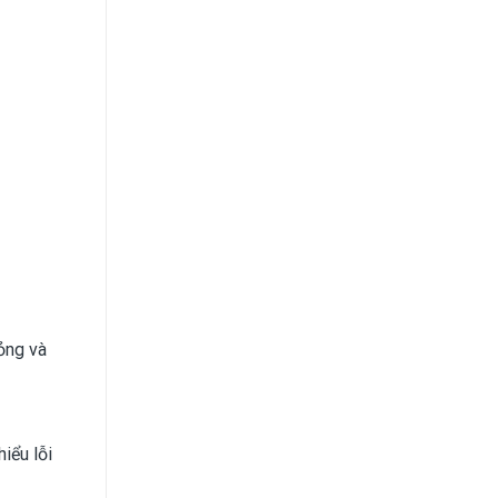
ỏng và
iểu lỗi