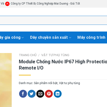
i Về
Công ty CP Thiết Bị Công Nghiệp Mai Dương - Giá Tốt
y gia công
Dây chuyền sản xuất
Máy công trình
TRANG CHỦ
/
VẬT TƯ PHỤ TÙNG
Module Chống Nước IP67 High Protecti
Remote I/O
Danh mục:
Sản phẩm nổi bật
,
Vật tư phụ tùng