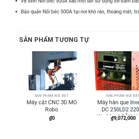
Vệ sinh Nối béc 500A sau mỗi lần sử dụng để đảm bảo
Bảo quản Nối béc 500A tại nơi khô ráo, thoáng mát, t
SẢN PHẨM TƯƠNG TỰ
SẢN PHẨM NỔI BẬT
SẢN PHẨM NỔI BẬ
tấm
Máy cắt CNC 3D MO
Máy hàn que Inve
Robo
DC 250LD2 220
Worldwel-SẴN 
₫
0
₫
9,072,000