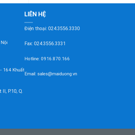
LIÊN HỆ
Điện thoại:
024.3556.3330
 Nội
Fax: 024.3556.3331
Hotline:
0916.870.166
 - 164 Khuất
Email:
sales@maiduong.vn
II, P.10, Q.