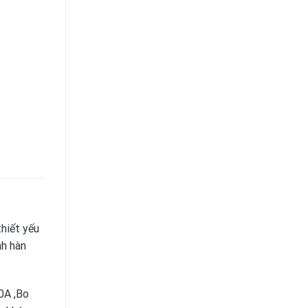
thiết yếu
nh hàn
A ,Bo