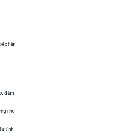
béc hàn.
ao, đảm
ứng nhu
đa tình