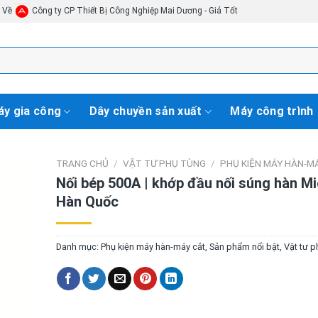
i Về
Công ty CP Thiết Bị Công Nghiệp Mai Dương - Giá Tốt
y gia công
Dây chuyền sản xuất
Máy công trình
TRANG CHỦ
/
VẬT TƯ PHỤ TÙNG
/
PHỤ KIỆN MÁY HÀN-M
Nối bép 500A | khớp đầu nối súng hàn M
Hàn Quốc
Danh mục:
Phụ kiện máy hàn-máy cắt
,
Sản phẩm nổi bật
,
Vật tư p