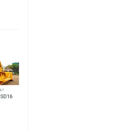
BẬT
h SD16