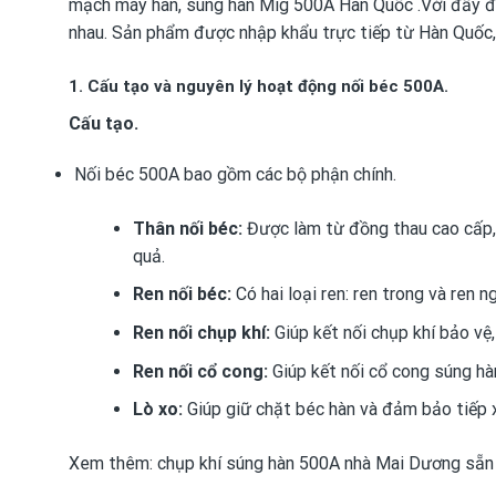
mạch máy hàn, súng hàn Mig 500A Hàn Quốc .Với đầy đủ
nhau. Sản phẩm được nhập khẩu trực tiếp từ Hàn Quốc,
1. Cấu tạo và nguyên lý hoạt động nối béc 500A.
Cấu tạo.
Nối béc 500A bao gồm các bộ phận chính.
Thân nối béc:
Được làm từ đồng thau cao cấp, 
quả.
Ren nối béc:
Có hai loại ren: ren trong và ren n
Ren nối chụp khí:
Giúp kết nối chụp khí bảo vệ,
Ren nối cổ cong:
Giúp kết nối cổ cong súng hàn
Lò xo:
Giúp giữ chặt béc hàn và đảm bảo tiếp x
Xem thêm:
chụp khí súng hàn 500A
nhà Mai Dương sẵn 