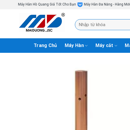
Skip
Máy Hàn Hồ Quang Giá Tốt Cho Bạn
Máy Hàn Đa Năng - Hàng Mớ
to
content
Tìm
kiếm:
Trang Chủ
Máy Hàn
Máy cắt
Má