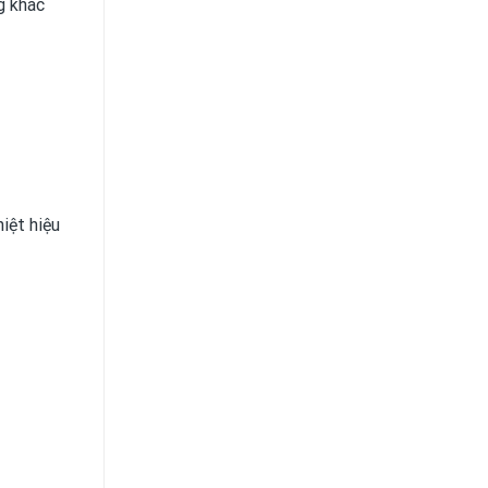
g khác
iệt hiệu