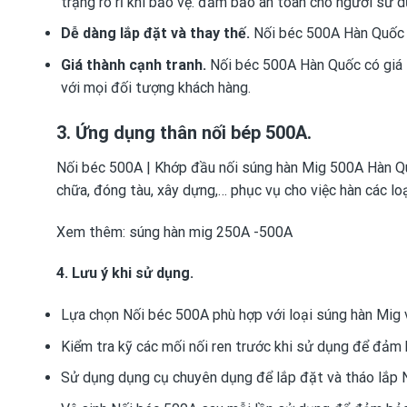
trạng rò rỉ khí bảo vệ. đảm bảo an toàn cho người sử 
Dễ dàng lắp đặt và thay thế.
Nối béc 500A Hàn Quốc có
Giá thành cạnh tranh.
Nối béc 500A Hàn Quốc có giá t
với mọi đối tượng khách hàng.
3. Ứng dụng thân nối bép 500A.
Nối béc 500A | Khớp đầu nối súng hàn Mig 500A Hàn Qu
chữa, đóng tàu, xây dựng,… phục vụ cho việc hàn các lo
Xem thêm:
súng hàn mig 250A -500A
4. Lưu ý khi sử dụng.
Lựa chọn Nối béc 500A phù hợp với loại súng hàn Mig 
Kiểm tra kỹ các mối nối ren trước khi sử dụng để đảm b
Sử dụng dụng cụ chuyên dụng để lắp đặt và tháo lắp 