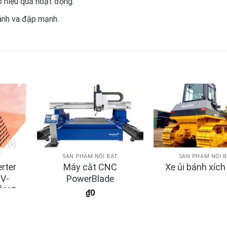
 hiệu quả hoạt động.
ránh va đập mạnh.
T
SẢN PHẨM NỔI BẬT
SẢN PHẨM NỔI 
rter
Máy cắt CNC
Xe ủi bánh xíc
V-
PowerBlade
HÀNG
₫
0