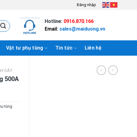
Đăng nhập
Hotline:
0916.870.166
Email:
sales@maiduong.vn
Vật tư phụ tùng
Tin tức
Liên hệ
ÁY CẮT
ig 500A
hụ tùng