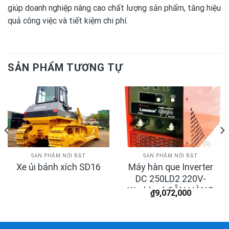
giúp doanh nghiệp nâng cao chất lượng sản phẩm, tăng hiệu
quả công việc và tiết kiệm chi phí.
SẢN PHẨM TƯƠNG TỰ
SẢN PHẨM NỔI BẬT
SẢN PHẨM NỔI BẬT
Máy hàn que Inverter
Xe ủi bánh xích SD16
DC 250LD2 220V-
Worldwel-SẴN HÀNG
₫
9,072,000