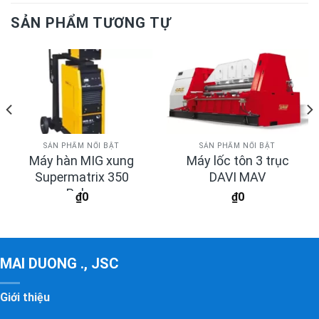
SẢN PHẨM TƯƠNG TỰ
SẢN PHẨM NỔI BẬT
SẢN PHẨM NỔI BẬT
Máy hàn MIG xung
Máy lốc tôn 3 trục
Supermatrix 350
DAVI MAV
Pulse
₫
0
₫
0
MAI DUONG ., JSC
Giới thiệu