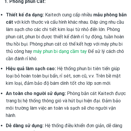
1. Phòng phun Cát:
Thiết kế đa dạng:
Kaitech cung cấp nhiều
mẫu phòng bắn
cát
với kích thước và cấu hình khác nhau. Đáp ứng nhu cầu
làm sạch cho các chi tiết kim loại từ nhỏ đến lớn. Phòng
phun cát, phun bi được thiết kế đánh rỉ tự động, tuần hoàn
thu hồi bụi. Phòng phun cát có thể kết hợp với máy phu bi
thủ công hay
máy phun bi dạng cầm tay
Để sử lý cách chô
cần đánh rỉ khó.
Hiệu quả làm sạch cao:
Hệ thống phun bi tiên tiến giúp
loại bỏ hoàn toàn bụi bẩn, rỉ sét, sơn cũ, v.v. Trên bề mặt
kim loại, đảm bảo độ bám dính tốt cho lớp sơn mới.
An toàn cho người sử dụng:
Phòng bắn cát Kaitech được
trang bị hệ thống thông gió và hút bụi hiện đại. Đảm bảo
môi trường làm việc an toàn và sạch sẽ cho người vận
hành.
Dễ dàng sử dụng:
Hệ thống điều khiển đơn giản, dễ dàng