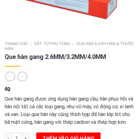
TRANG CHỦ
/
VẬT TƯ PHỤ TÙNG
/
QUE HÀN & DÂY HÀN & THUỐC
HÀN
Que hàn gang 2.6MM/3.2MM/4.0MM
₫
0
Que hàn gang được ứng dụng hàn gang cầu, hàn phục hồi và
hàn nối tất cả các loại gang, như vỏ máy, vỏ động cơ, xi lanh
và van. Loại que hàn này cũng thích hợp để hàn lớp lót cho
bề mặt cứng, hàn gang với thép cacbon và thép hợp kim.
Que hàn gang 2.6MM/3.2MM/4.0MM số lượng
THÊM VÀO GIỎ HÀNG