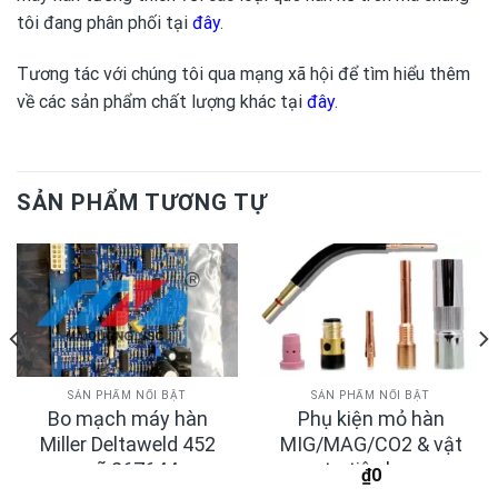
tôi đang phân phối tại
đây
.
Tương tác với chúng tôi qua mạng xã hội để tìm hiểu thêm
về các sản phẩm chất lượng khác tại
đây
.
SẢN PHẨM TƯƠNG TỰ
SẢN PHẨM NỔI BẬT
SẢN PHẨM NỔI BẬT
Bo mạch máy hàn
Phụ kiện mỏ hàn
Miller Deltaweld 452
MIG/MAG/CO2 & vật
mã 267644
tư tiêu hao
₫
0