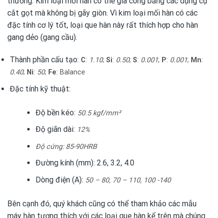
thường. Kim loại mối hàn có thể gia công bằng các dụng cụ
cắt gọt mà không bị gãy giòn. Vì kim loại mối hàn có các
đặc tính cơ lý tốt, loại que hàn này rất thích hợp cho hàn
gang dẻo (gang cầu).
Thành phần cấu tạo:
C
:
1.10
;
Si
:
0.50
;
S
:
0.001
;
P
:
0.001
;
Mn
:
0.40
;
Ni
:
50
;
Fe
: Balance
Đặc tính kỹ thuật:
Độ bền kéo:
50.5 kgf/mm²
Độ giãn dài:
12%
Độ cứng: 85-90HRB
Đường kính (mm): 2.6, 3.2, 4.0
Dòng điện (A):
50 – 80, 70 – 110, 100 -140
Bên cạnh đó, quý khách cũng có thể tham khảo các mẫu
máy hàn tương thích với các loại que hàn kể trên mà chúng