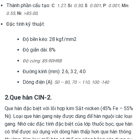
Thành phần cấu tạo:
C
:
1.27
;
Si
:
0.30
;
S
:
0.001
;
P
:
0.001
;
Mn
:
0.55
;
Ni
:
>85.00
;
Đặc tính kỹ thuật:
Độ bền kéo: 28 kgf/mm2
Độ giãn dài: 8%
Độ cứng: 85-90HRB
Đường kính (mm): 2.6, 3.2, 4.0
Dòng điện (A):
50 – 80, 70 – 110, 100 -140
2.Que hàn CIN-2.
Que hàn đặc biệt với lõi hợp kim Sắt-nicken (45% Fe – 55%
Ni). Loại que hàn gang này được dùng để hàn nguội các loại
gang. Nhờ các đặc tính đặc biệt của lớp thuốc bọc, que hàn
có thể được sử dụng với dòng hàn thấp hơn que hàn thông