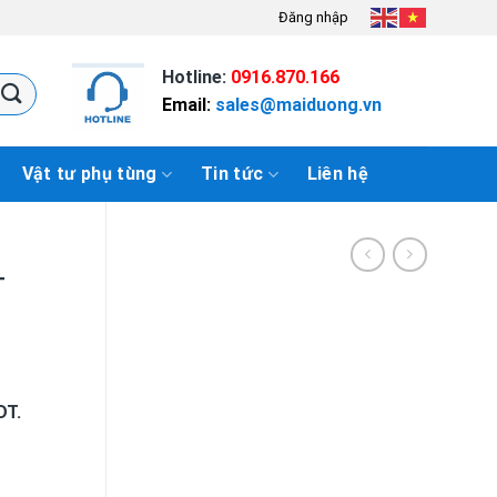
Đăng nhập
Hotline:
0916.870.166
Email:
sales@maiduong.vn
Vật tư phụ tùng
Tin tức
Liên hệ
T
DT.