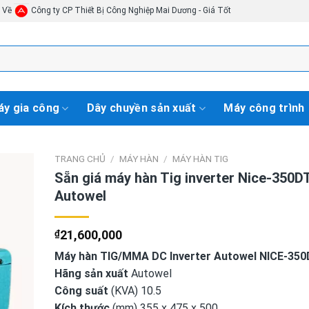
i Về
Công ty CP Thiết Bị Công Nghiệp Mai Dương - Giá Tốt
y gia công
Dây chuyền sản xuất
Máy công trình
TRANG CHỦ
/
MÁY HÀN
/
MÁY HÀN TIG
Sẵn giá máy hàn Tig inverter Nice-350D
Autowel
₫
21,600,000
Máy hàn TIG/MMA DC Inverter Autowel NICE-350
Hãng sản xuất
Autowel
Công suất
(KVA) 10.5
Kích thước
(mm) 355 x 475 x 500