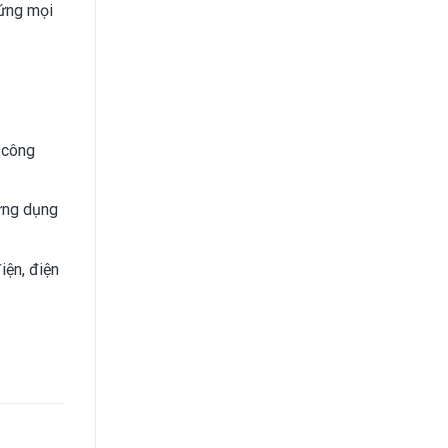
 ứng mọi
 công
ứng dụng
iện, điện