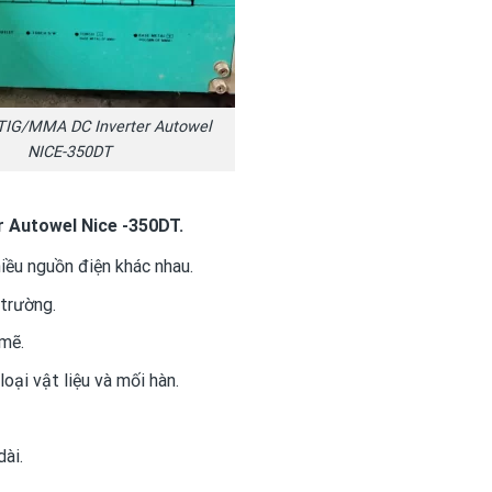
TIG/MMA DC Inverter Autowel
NICE-350DT
r Autowel Nice -350DT.
ều nguồn điện khác nhau.
trường.
mẽ.
oại vật liệu và mối hàn.
ài.