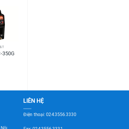
BẬT
B-350G
LIÊN HỆ
Điện thoại:
024.3556.3330
 Nội
Fax: 024.3556.3331