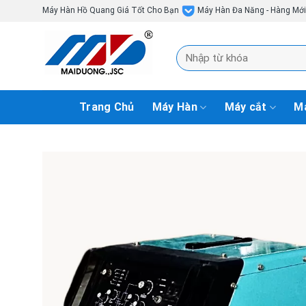
Skip
Máy Hàn Hồ Quang Giá Tốt Cho Bạn
Máy Hàn Đa Năng - Hàng Mớ
to
content
Tìm
kiếm:
Trang Chủ
Máy Hàn
Máy cắt
Má