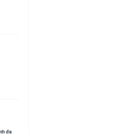
 lượng
inh đa