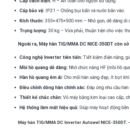
Cấp cách điện:
H – An toàn cho người sử dụng.
Cấp bảo vệ:
IP21 – Chống bụi bẩn và nước bắn vào.
Kích thước:
355×475×500 mm – Nhỏ gọn, dễ dàng di c
Trọng lượng:
30 kg – Vừa phải, thuận tiện cho việc tha
Ngoài ra, Máy hàn TIG/MMA DC NICE-350DT còn sở h
Công nghệ Inverter tiên tiến:
Tiết kiệm điện năng, gi
Mồi hồ quang dễ dàng:
Nhờ chức năng HF (mồi hồ quan
Hàn hồ quang êm ái:
Cho mối hàn sáng đẹp, ít bọt khí.
Điều chỉnh dòng hàn chính xác:
Đáp ứng nhu cầu hàn 
Thiết kế chắc chắn:
Vỏ máy bằng kim loại cao cấp, c
Hệ thống làm mát hiệu quả:
Giúp máy hoạt động bền bỉ
Máy hàn TIG/MMA DC Inverter Autowel NICE-350DT. – 