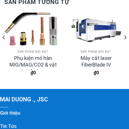
SẢN PHẨM TƯƠNG TỰ
SẢN PHẨM NỔI BẬT
SẢN PHẨM NỔI BẬT
Phụ kiện mỏ hàn
Máy cắt laser
MIG/MAG/CO2 & vật
FiberBlade IV
tư tiêu hao
₫
0
₫
0
MAI DUONG ., JSC
Giới thiệu
Tin Tức