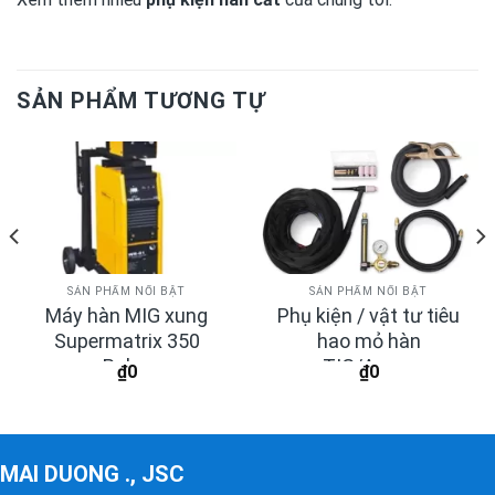
SẢN PHẨM TƯƠNG TỰ
SẢN PHẨM NỔI BẬT
SẢN PHẨM NỔI BẬT
Máy hàn MIG xung
Phụ kiện / vật tư tiêu
Supermatrix 350
hao mỏ hàn
Pulse
TIG/Argon
₫
0
₫
0
MAI DUONG ., JSC