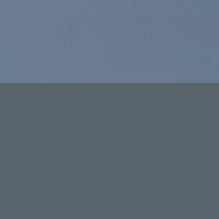
LIÊN HỆ
Điện thoại:
024.3556.3330
 Nội
Fax: 024.3556.3331
Hotline:
0916.870.166
 - 164 Khuất
Email:
sales@maiduong.vn