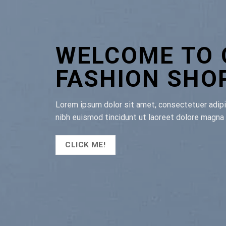
UR
g elit, sed diam nonummy
am erat volutpat.