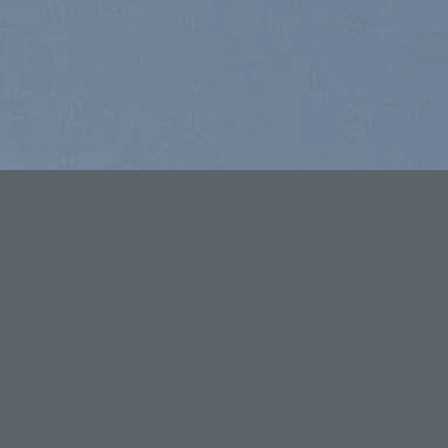
MAI DUONG ., JSC
SẢN PH
Giới thiệu
Máy hàn
Tin Tức
Máy cắt
Catalog
Máy công 
Thanh Toán
Dây chuyền
Chính sách
Vật tư phụ