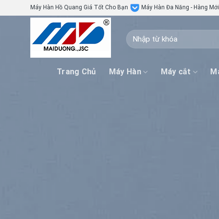
Skip
Máy Hàn Hồ Quang Giá Tốt Cho Bạn
Máy Hàn Đa Năng - Hàng Mớ
to
content
Tìm
kiếm:
Trang Chủ
Máy Hàn
Máy cắt
Má