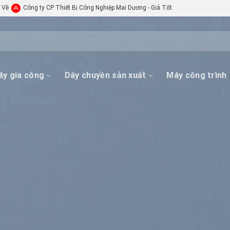
i Về
Công ty CP Thiết Bị Công Nghiệp Mai Dương - Giá Tốt
y gia công
Dây chuyền sản xuất
Máy công trình