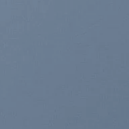
WELCOME TO O
FASHION SHOP
Lorem ipsum dolor sit amet, consectetuer adipiscin
nibh euismod tincidunt ut laoreet dolore magna aliqu
CLICK ME!