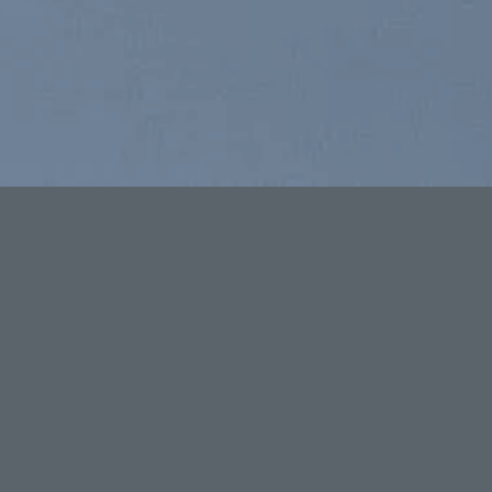
ẨM
ĐỊA CHỈ
TRỤ SỞ CHÍNH
135 Tương Mai - Hoàng Mai - Hà
cụ
PHÒNG GIAO DỊCH
 sản xuất
MB: P1201B - Tòa nhà Licogi 13
Duy Tiến - Thanh Xuân - Hà Nội
 tùng