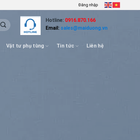
Đăng nhập
Hotline:
0916.870.166
Email:
sales@maiduong.vn
Vật tư phụ tùng
Tin tức
Liên hệ