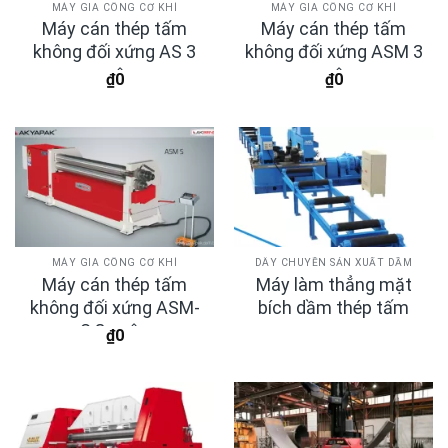
MÁY GIA CÔNG CƠ KHÍ
MÁY GIA CÔNG CƠ KHÍ
Máy cán thép tấm
Máy cán thép tấm
không đối xứng AS 3
không đối xứng ASM 3
cuộn
cuộn
₫
0
₫
0
MÁY GIA CÔNG CƠ KHÍ
DÂY CHUYỀN SẢN XUẤT DẦM
Máy cán thép tấm
Máy làm thẳng mặt
không đối xứng ASM-
bích dầm thép tấm
S 3 cuộn
₫
0