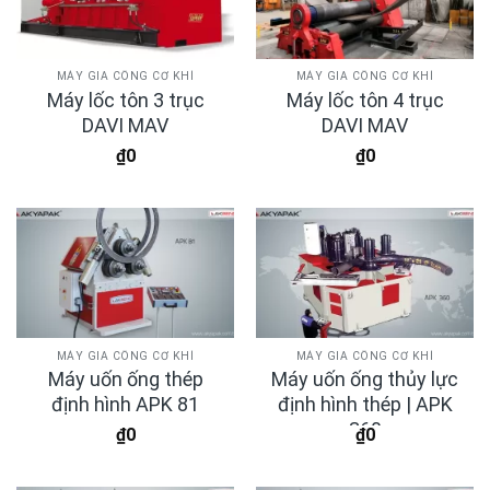
MÁY GIA CÔNG CƠ KHÍ
MÁY GIA CÔNG CƠ KHÍ
Máy lốc tôn 3 trục
Máy lốc tôn 4 trục
DAVI MAV
DAVI MAV
₫
0
₫
0
MÁY GIA CÔNG CƠ KHÍ
MÁY GIA CÔNG CƠ KHÍ
Máy uốn ống thép
Máy uốn ống thủy lực
định hình APK 81
định hình thép | APK
360
₫
0
₫
0