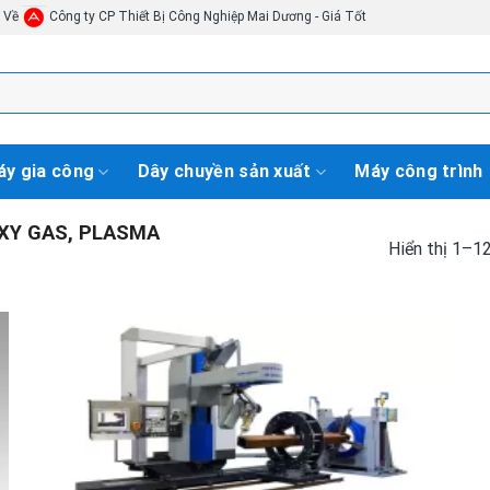
i Về
Công ty CP Thiết Bị Công Nghiệp Mai Dương - Giá Tốt
y gia công
Dây chuyền sản xuất
Máy công trình
XY GAS, PLASMA
Hiển thị 1–1