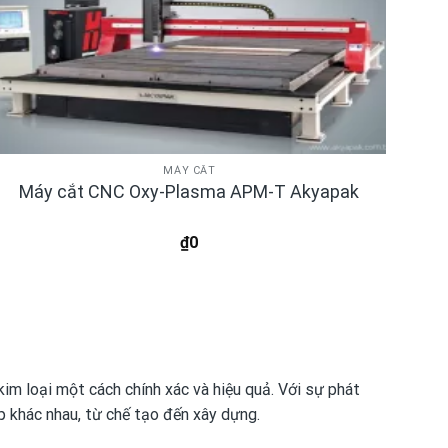
MÁY CẮT
Máy cắt CNC Oxy-Plasma APM-T Akyapak
₫
0
im loại một cách chính xác và hiệu quả. Với sự phát
p khác nhau, từ chế tạo đến xây dựng.