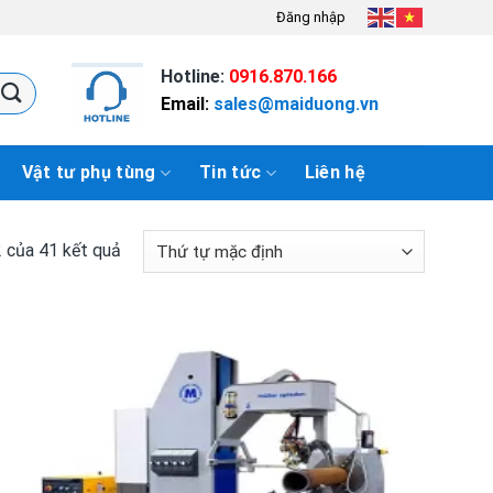
Đăng nhập
Hotline:
0916.870.166
Email:
sales@maiduong.vn
Vật tư phụ tùng
Tin tức
Liên hệ
2 của 41 kết quả