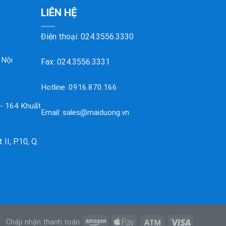
LIÊN HỆ
Điện thoại:
024.3556.3330
 Nội
Fax: 024.3556.3331
Hotline:
0916.870.166
 - 164 Khuất
Email:
sales@maiduong.vn
II, P.10, Q.
Chấp nhận thanh toán