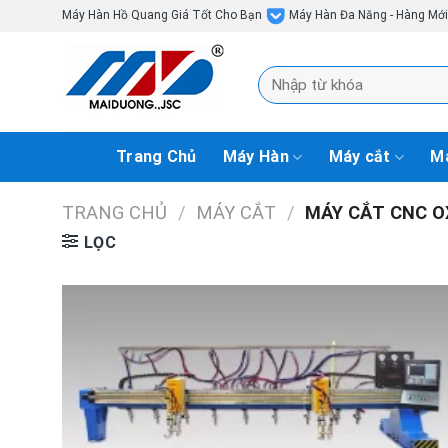
Skip
Máy Hàn Hồ Quang Giá Tốt Cho Bạn
Máy Hàn Đa Năng - Hàng Mớ
to
content
Tìm
kiếm:
Trang Chủ
Máy Hàn
Máy cắt
Má
TRANG CHỦ
/
MÁY CẮT
/
MÁY CẮT CNC O
LỌC