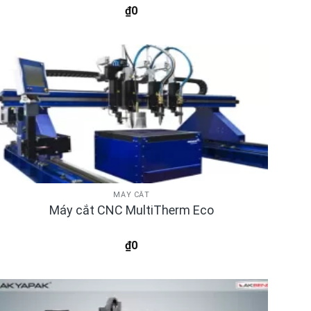
₫
0
MÁY CẮT
Máy cắt CNC MultiTherm Eco
₫
0