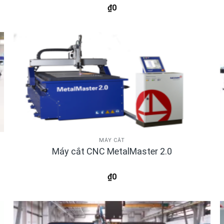
₫
0
MÁY CẮT
Máy cắt CNC MetalMaster 2.0
₫
0