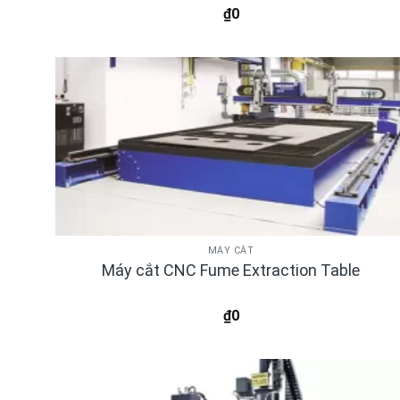
₫
0
MÁY CẮT
Máy cắt CNC Fume Extraction Table
₫
0