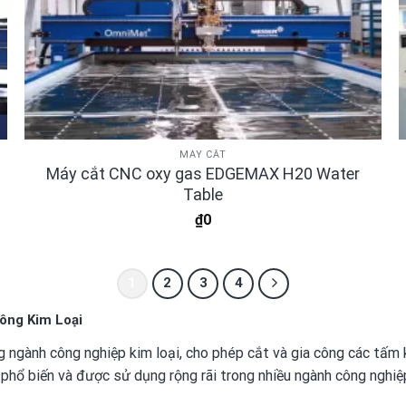
MÁY CẮT
Máy cắt CNC oxy gas EDGEMAX H20 Water
Table
₫
0
1
2
3
4
ông Kim Loại
 ngành công nghiệp kim loại, cho phép cắt và gia công các tấm k
 phổ biến và được sử dụng rộng rãi trong nhiều ngành công nghiệ