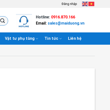
Đăng nhập
Hotline:
0916.870.166
Email:
sales@maiduong.vn
Vật tư phụ tùng
Tin tức
Liên hệ