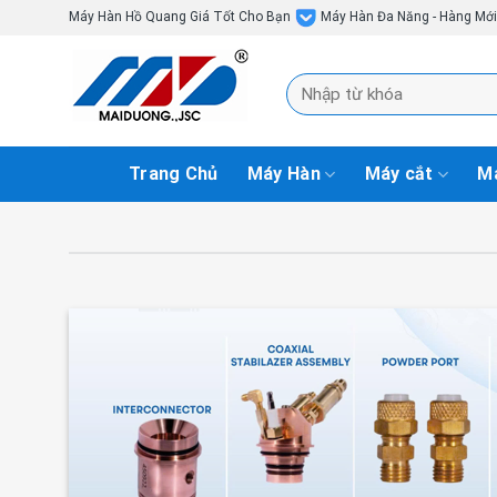
Skip
Máy Hàn Hồ Quang Giá Tốt Cho Bạn
Máy Hàn Đa Năng - Hàng Mớ
to
content
Tìm
kiếm:
Trang Chủ
Máy Hàn
Máy cắt
Má