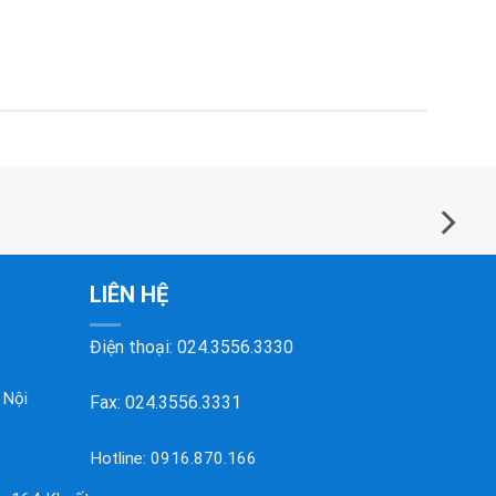
LIÊN HỆ
Điện thoại:
024.3556.3330
 Nội
Fax: 024.3556.3331
Hotline:
0916.870.166