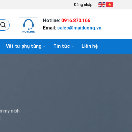
Đăng nhập
Hotline:
0916.870.166
Email:
sales@maiduong.vn
Vật tư phụ tùng
Tin tức
Liên hệ
ummy nibh
.