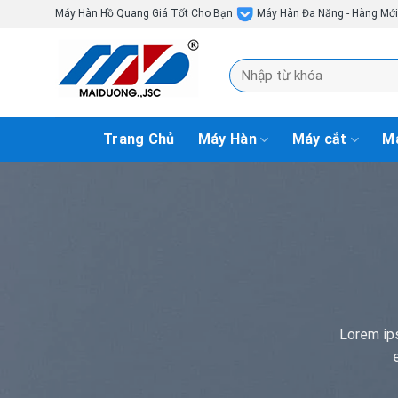
Skip
Máy Hàn Hồ Quang Giá Tốt Cho Bạn
Máy Hàn Đa Năng - Hàng Mớ
to
content
Tìm
kiếm:
Trang Chủ
Máy Hàn
Máy cắt
Má
Lorem ip