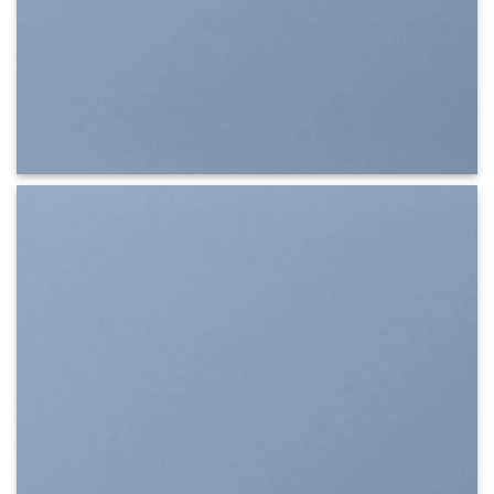
SHOW ON HOVER
Select between various hover effects