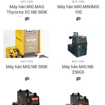
MÁY HÀN
MÁY HÀN
Máy hàn MIG MAG
Máy hàn MIG MINIMIG
Thyristor DC NB 500K
100
Hugong
₫
0
₫
0
MÁY HÀN
MÁY HÀN
Máy hàn MIG NB-
Máy hàn MIG NB 500K
250GS
₫
0
₫
0