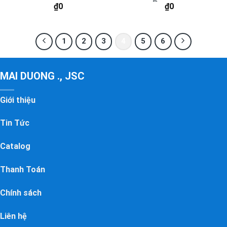
Process
₫
0
₫
0
1
2
3
4
5
6
MAI DUONG ., JSC
Giới thiệu
Tin Tức
Catalog
Thanh Toán
Chính sách
Liên hệ