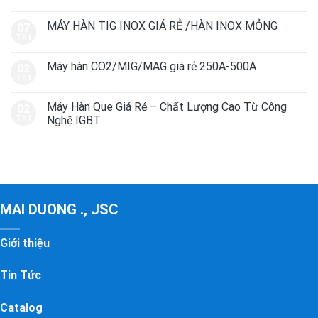
MÁY HÀN TIG INOX GIÁ RẺ /HÀN INOX MỎNG
07
Th1
Máy hàn CO2/MIG/MAG giá rẻ 250A-500A
02
Th1
Máy Hàn Que Giá Rẻ – Chất Lượng Cao Từ Công
02
Th1
Nghệ IGBT
MAI DUONG ., JSC
Giới thiệu
Tin Tức
Catalog