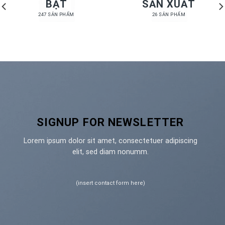
BẬT
SẢN XUẤT
247 SẢN PHẨM
26 SẢN PHẨM
SIGNUP FOR NEWSLETTER
Lorem ipsum dolor sit amet, consectetuer adipiscing
elit, sed diam nonumm.
(insert contact form here)