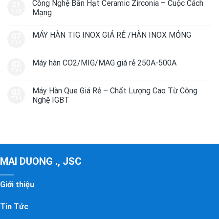
Công Nghệ Bắn Hạt Ceramic Zirconia – Cuộc Cách
21
Th3
Mạng
MÁY HÀN TIG INOX GIÁ RẺ /HÀN INOX MỎNG
07
Th1
Máy hàn CO2/MIG/MAG giá rẻ 250A-500A
02
Th1
Máy Hàn Que Giá Rẻ – Chất Lượng Cao Từ Công
02
Th1
Nghệ IGBT
MAI DUONG ., JSC
Giới thiệu
Tin Tức